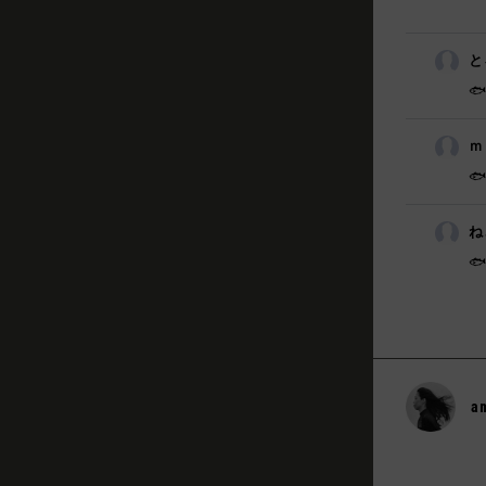
と

ｍ

ね
🐟
a