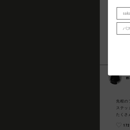
K
爆
ね
🐟
m
先程の
ステッ
たくさ
17