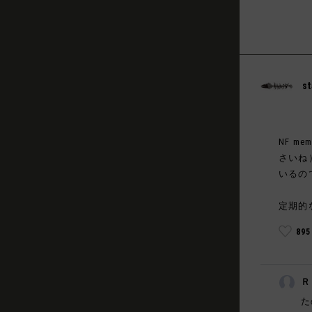
st
NF 
さいね
いるの
定期的
89
Ｒ
た