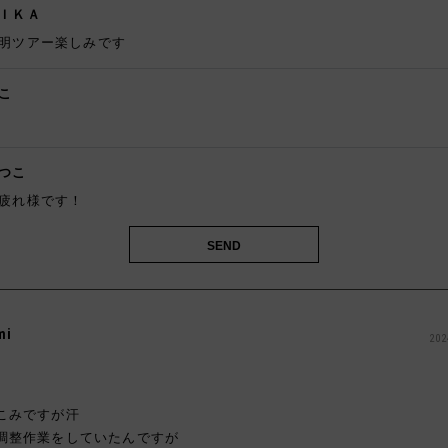
ＩＫＡ
明ツアー楽しみです
こ
️
つこ
疲れ様です！
mi
202
こみですが汗
調整作業をしていたんですが