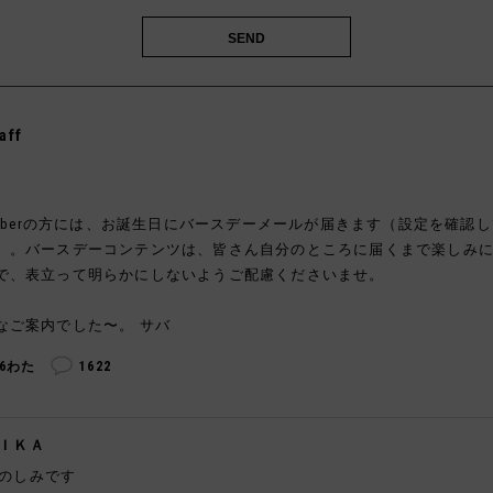
aff
memberの方には、お誕生日にバースデーメールが届きます（設定を確認
）。バースデーコンテンツは、皆さん自分のところに届くまで楽しみ
で、表立って明らかにしないようご配慮くださいませ。
なご案内でした〜。 サバ
56わた
1622
ＩＫＡ
のしみです