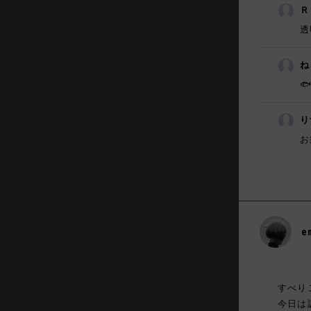
Ｒ
透
ね
🐟
り
お
e
すべり
今日は