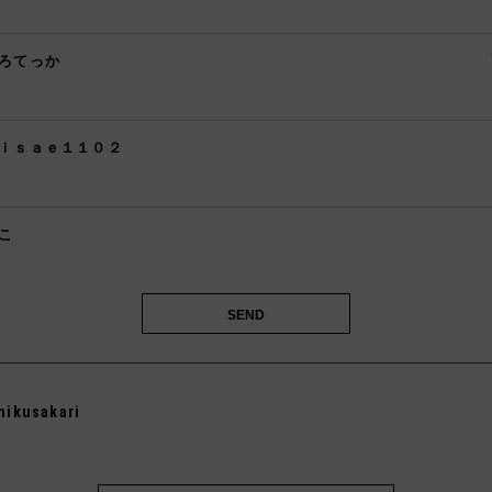
ろてっか

ｉｓａｅ１１０２

こ
️
mikusakari