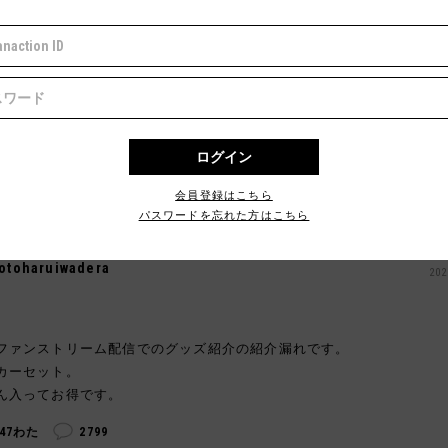
ENZO
笑さんとの絡み最高でした！
こ
️
会員登録はこちら
パスワードを忘れた方はこちら
otoharuiwadera
202
ファンストリーム配信でのグッズ紹介の紹介漏れです。
カーセット。
ん入ってお得です。
247わた
2799