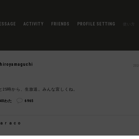
ESSAGE
ACTIVITY
FRIENDS
PROFILE SETTING
使い方
chiroyamaguchi
202
と25時から、生放送。みんな宜しくね。
240わた
6965
ａｒａｃｏ
