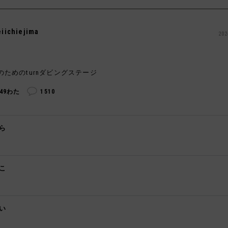
eiichiejima
202
のためのturnダビングステージ
249わた
1510
ら

こ
️
い
