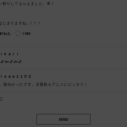
ン祭りしてもらえました。幸！
はじまりますね…！！！
687わた
1985
ｉｋａｒｉ
💕🐟💕🐟💕
ｉｓａｅ１１０２
。面白かったです。主題歌もアニメにピッタリ！
こ
️