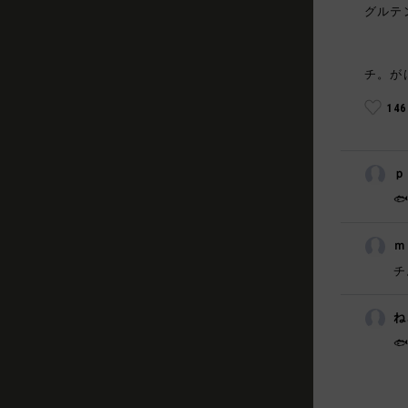
グルテ
チ。が
14
ｐ
🐟
ｍ
チ
ね
🐟