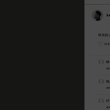
k
映画館
11
ゆ

ね
🐟
け
