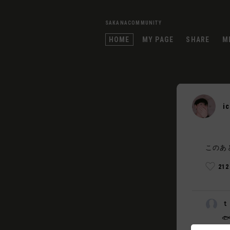
SAKANACOMMUNITY
HOME
MY PAGE
SHARE
M
i
このあ
21
ｔ
