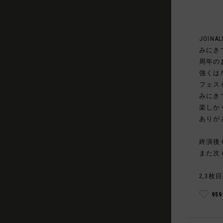
JOINAL
みにき
周年の
強くは
フェス
みにき
楽しか
ありが
終演後
また次
2,3枚目
95