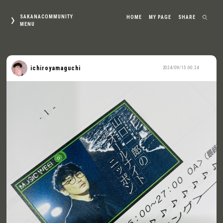
SAKANACOMMUNITY
HOME
MY PAGE
SHARE
MENU
ichiroyamaguchi
2024/09/15 00:24