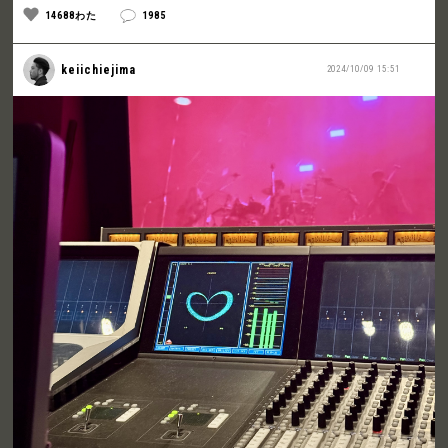
14688わた
1985
keiichiejima
2024/10/09 15:51