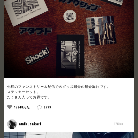
先程のファンストリーム配信でのグッズ紹介の紹介漏れです。
ステッカーセット。
たくさん入ってお得です。
17248わた
2799
amikusakari
17日前