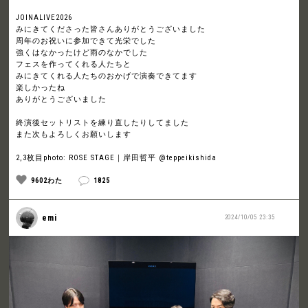
JOINALIVE2026
みにきてくださった皆さんありがとうございました
周年のお祝いに参加できて光栄でした
強くはなかったけど雨のなかでした
フェスを作ってくれる人たちと
みにきてくれる人たちのおかげで演奏できてます
楽しかったね
ありがとうございました
終演後セットリストを練り直したりしてました
また次もよろしくお願いします
2,3枚目photo: ROSE STAGE｜岸田哲平 @teppeikishida
9602わた
1825
emi
2024/10/05 23:35