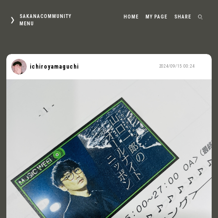
SAKANACOMMUNITY
HOME
MY PAGE
SHARE
MENU
ichiroyamaguchi
2024/09/15 00:24