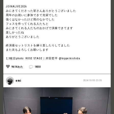
JOINALIVE2026
みにきてくださった皆さんありがとうございました
周年のお祝いに参加できて光栄でした
強くはなかったけど雨のなかでした
フェスを作ってくれる人たちと
みにきてくれる人たちのおかげで演奏できてます
楽しかったね
ありがとうございました
終演後セットリストを練り直したりしてました
また次もよろしくお願いします
2,3枚目photo: ROSE STAGE｜岸田哲平 @teppeikishida
9614わた
1830
emi
2024/10/05 23:35