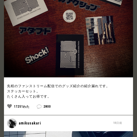
先程のファンストリーム配信でのグッズ紹介の紹介漏れです。
ステッカーセット。
たくさん入ってお得です。
17251わた
2800
amikusakari
18日前