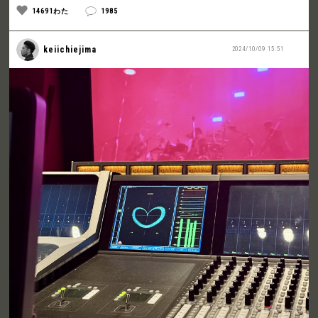
14691わた
1985
keiichiejima
2024/10/09 15:51