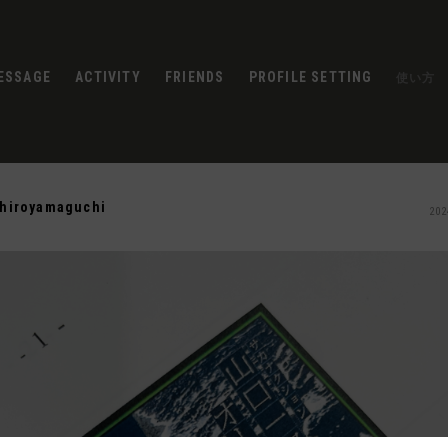
ESSAGE
ACTIVITY
FRIENDS
PROFILE SETTING
使い方
chiroyamaguchi
202