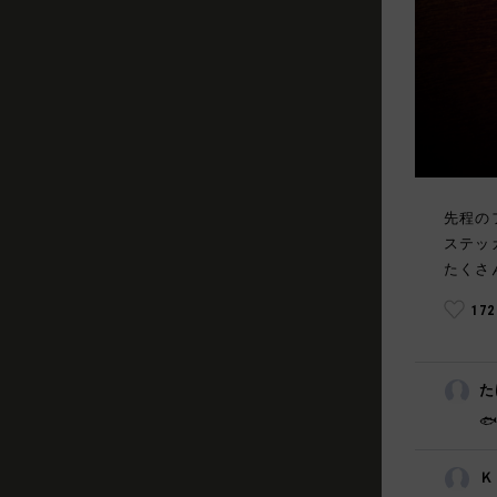
先程の
ステッ
たくさ
17
た
🐟
Ｋ