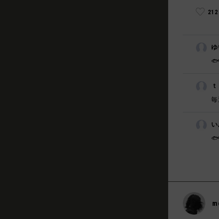
21
ゆ

ｔ
毎
い

m