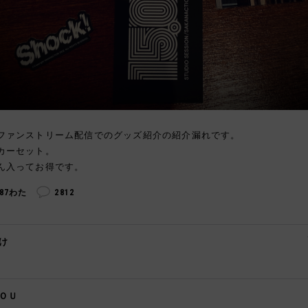
ファンストリーム配信でのグッズ紹介の紹介漏れです。
カーセット。
ん入ってお得です。
287わた
2812
け
️
ＯＵ