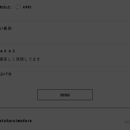
282わた
6992
いあお

ａｋｅ１
週楽しく視聴してます
ぶパカ

otoharuiwadera
202