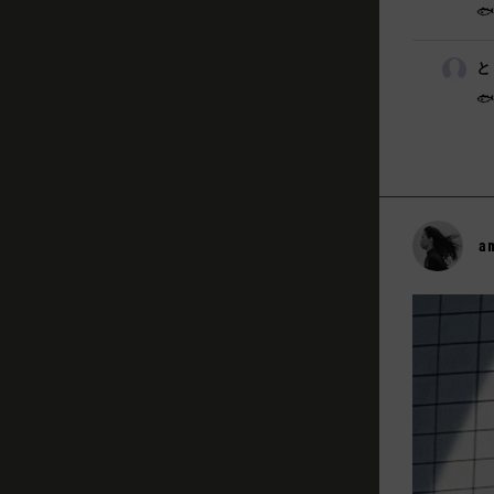

と
🐟
a