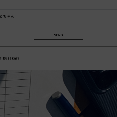

とちゃん
️
mikusakari