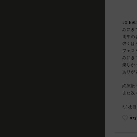
JOINAL
みにき
周年の
強くは
フェス
みにき
楽しか
ありが
終演後
また次
2,3枚目
97