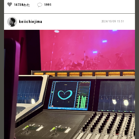
14738わた
1991
keiichiejima
2024/10/09 15:51