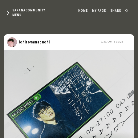
SAKANACOMMUNITY
HOME
MY PAGE
SHARE
MENU
ichiroyamaguchi
2024/09/15 00:24