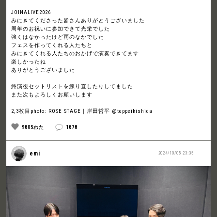
JOINALIVE2026
みにきてくださった皆さんありがとうございました
周年のお祝いに参加できて光栄でした
強くはなかったけど雨のなかでした
フェスを作ってくれる人たちと
みにきてくれる人たちのおかげで演奏できてます
楽しかったね
ありがとうございました
終演後セットリストを練り直したりしてました
また次もよろしくお願いします
2,3枚目photo: ROSE STAGE｜岸田哲平 @teppeikishida
9805わた
1878
emi
2024/10/05 23:35