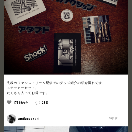
先程のファンストリーム配信でのグッズ紹介の紹介漏れです。
ステッカーセット。
たくさん入ってお得です。
17318わた
2823
amikusakari
20日前