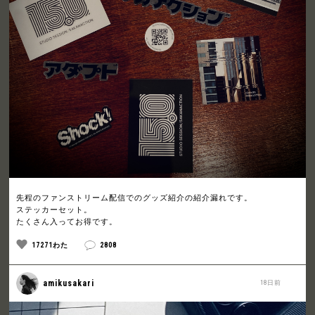
先程のファンストリーム配信でのグッズ紹介の紹介漏れです。
ステッカーセット。
たくさん入ってお得です。
17271わた
2808
amikusakari
18日前