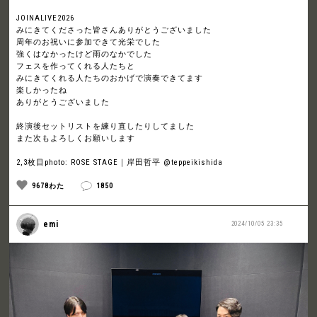
JOINALIVE2026
みにきてくださった皆さんありがとうございました
周年のお祝いに参加できて光栄でした
強くはなかったけど雨のなかでした
フェスを作ってくれる人たちと
みにきてくれる人たちのおかげで演奏できてます
楽しかったね
ありがとうございました
終演後セットリストを練り直したりしてました
また次もよろしくお願いします
2,3枚目photo: ROSE STAGE｜岸田哲平 @teppeikishida
9678わた
1850
emi
2024/10/05 23:35