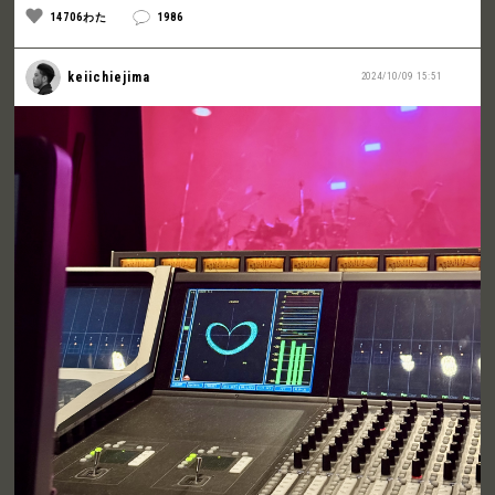
14706わた
1986
keiichiejima
2024/10/09 15:51