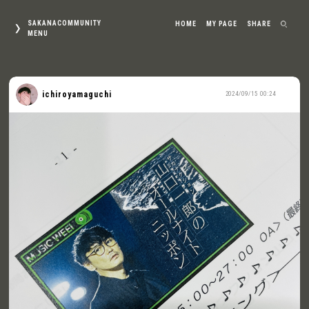
SAKANACOMMUNITY
HOME
MY PAGE
SHARE
MENU
ichiroyamaguchi
2024/09/15 00:24