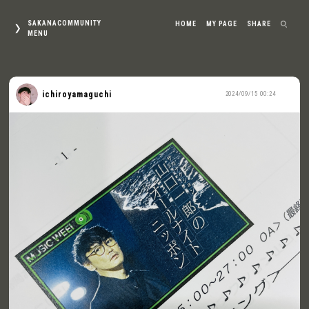
SAKANACOMMUNITY
HOME
MY PAGE
SHARE
MENU
ichiroyamaguchi
2024/09/15 00:24