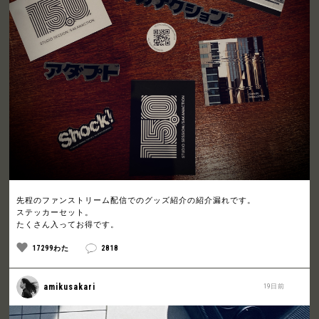
先程のファンストリーム配信でのグッズ紹介の紹介漏れです。
ステッカーセット。
たくさん入ってお得です。
17299わた
2818
amikusakari
19日前