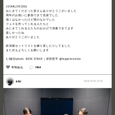
JOINALIVE2026
みにきてくださった皆さんありがとうございました
周年のお祝いに参加できて光栄でした
強くはなかったけど雨のなかでした
フェスを作ってくれる人たちと
みにきてくれる人たちのおかげで演奏できてます
楽しかったね
ありがとうございました
終演後セットリストを練り直したりしてました
また次もよろしくお願いします
2,3枚目photo: ROSE STAGE｜岸田哲平 @teppeikishida
9752わた
1864
emi
2024/10/05 23:35