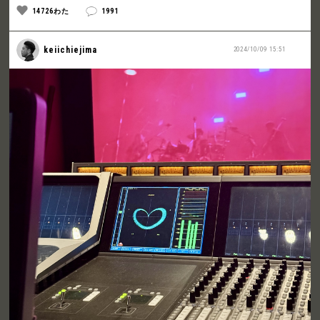
14726わた
1991
keiichiejima
2024/10/09 15:51