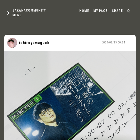
SAKANACOMMUNITY
HOME
MY PAGE
SHARE
MENU
ichiroyamaguchi
2024/09/15 00:24