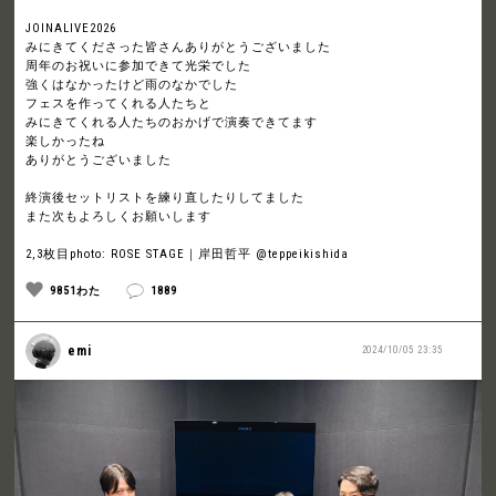
JOINALIVE2026
みにきてくださった皆さんありがとうございました
周年のお祝いに参加できて光栄でした
強くはなかったけど雨のなかでした
フェスを作ってくれる人たちと
みにきてくれる人たちのおかげで演奏できてます
楽しかったね
ありがとうございました
終演後セットリストを練り直したりしてました
また次もよろしくお願いします
2,3枚目photo: ROSE STAGE｜岸田哲平 @teppeikishida
9851わた
1889
emi
2024/10/05 23:35