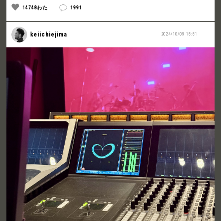
14748わた
1991
keiichiejima
2024/10/09 15:51