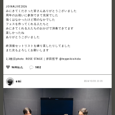
JOINALIVE2026
みにきてくださった皆さんありがとうございました
周年のお祝いに参加できて光栄でした
強くはなかったけど雨のなかでした
フェスを作ってくれる人たちと
みにきてくれる人たちのおかげで演奏できてます
楽しかったね
ありがとうございました
終演後セットリストを練り直したりしてました
また次もよろしくお願いします
2,3枚目photo: ROSE STAGE｜岸田哲平 @teppeikishida
9690わた
1852
emi
2024/10/05 23:35