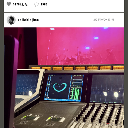
14707わた
1986
keiichiejima
2024/10/09 15:51