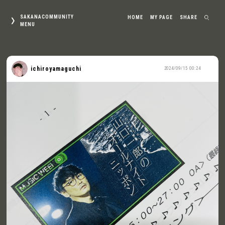
SAKANACOMMUNITY
HOME
MY PAGE
SHARE
MENU
ichiroyamaguchi
2024/09/15 00:24