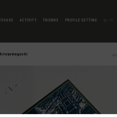
ESSAGE
ACTIVITY
FRIENDS
PROFILE SETTING
使い方
chiroyamaguchi
202