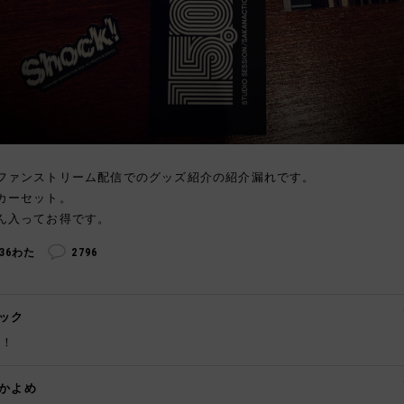
ファンストリーム配信でのグッズ紹介の紹介漏れです。
カーセット。
ん入ってお得です。
236わた
2796
ック
！
かよめ