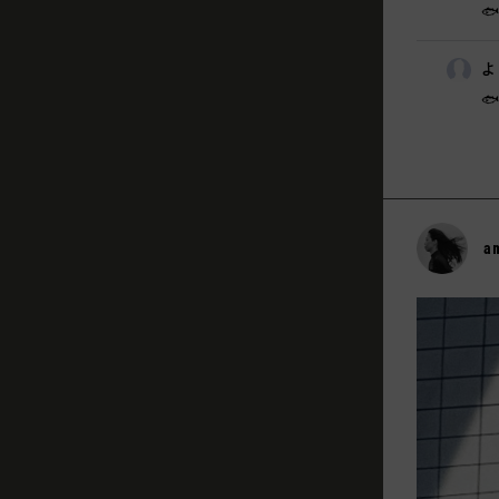
🐟
よ

a