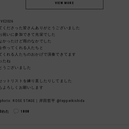
IVE2026
てくださった皆さんありがとうございました
お祝いに参加できて光栄でした
なかったけど雨のなかでした
を作ってくれる人たちと
てくれる人たちのおかげで演奏できてます
ったね
とうございました
セットリストを練り直したりしてました
もよろしくお願いします
photo: ROSE STAGE｜岸田哲平 @teppeikishida
43わた
1808