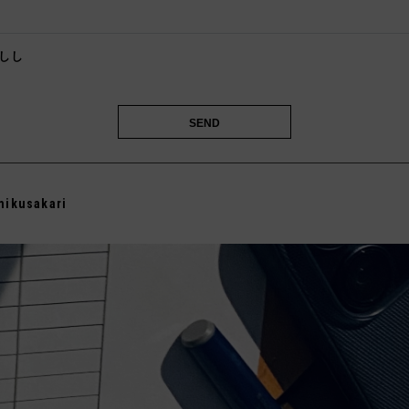
️
しし

mikusakari