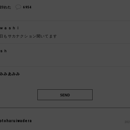
223わた
6954
ｗａｓｈｉ
日もサカナクション聞いてます
ｓｈ

みみあみみ

otoharuiwadera
202