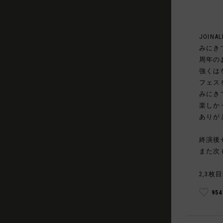
JOINAL
みにき
周年の
強くは
フェス
みにき
楽しか
ありが
終演後
また次
2,3枚目
95