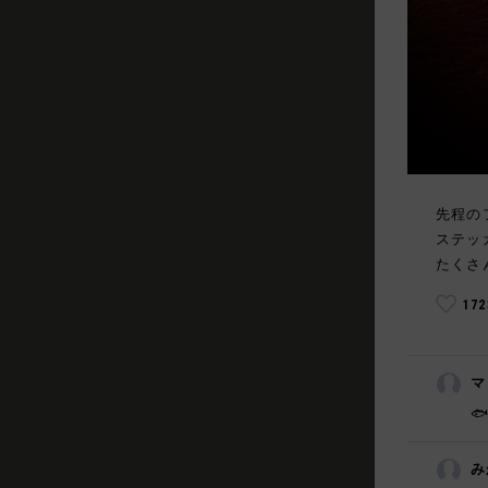
先程の
ステッ
たくさ
17
マ

み