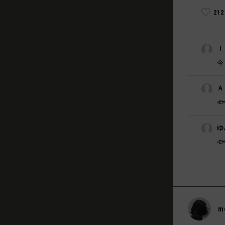
21
ｉ
今
Ａ

ゆ

m