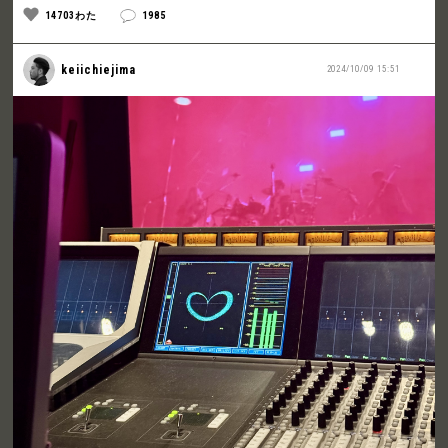
14703わた
1985
keiichiejima
2024/10/09 15:51