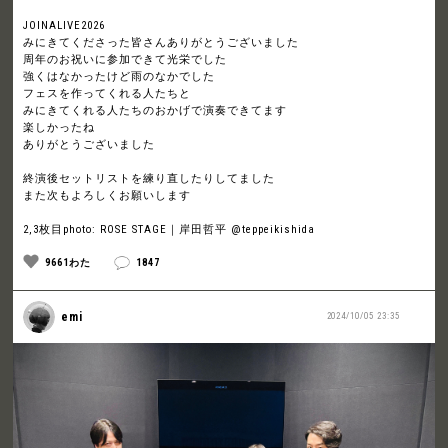
JOINALIVE2026
みにきてくださった皆さんありがとうございました
周年のお祝いに参加できて光栄でした
強くはなかったけど雨のなかでした
フェスを作ってくれる人たちと
みにきてくれる人たちのおかげで演奏できてます
楽しかったね
ありがとうございました
終演後セットリストを練り直したりしてました
また次もよろしくお願いします
2,3枚目photo: ROSE STAGE｜岸田哲平 @teppeikishida
9661わた
1847
emi
2024/10/05 23:35