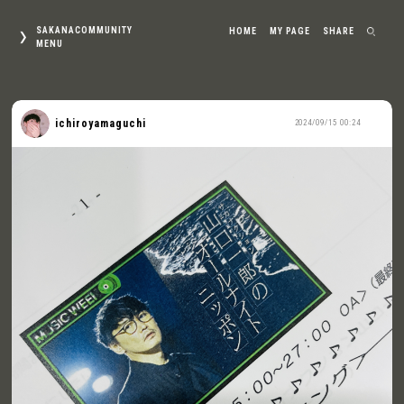
SAKANACOMMUNITY
HOME
MY PAGE
SHARE
MENU
ichiroyamaguchi
2024/09/15 00:24