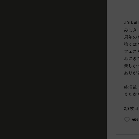
JOINAL
みにき
周年の
強くは
フェス
みにき
楽しか
ありが
終演後
また次
2,3枚目
95