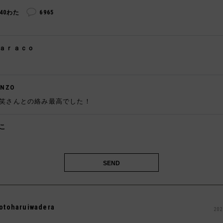
240わた
6965
ａｒａｃｏ

ENZO
笑さんとの絡み最高でした！
こ
️
otoharuiwadera
202