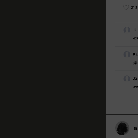
21
ｔ

K
爆
ね
🐟
m