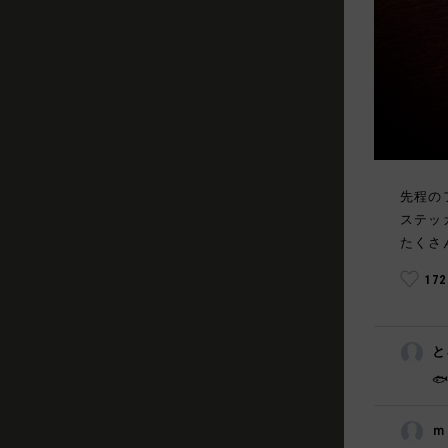
先程の
ステッ
たくさ
17
と

ｍ