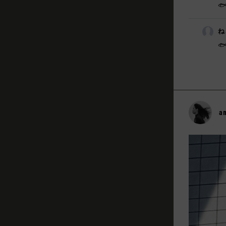

ね
🐟
a