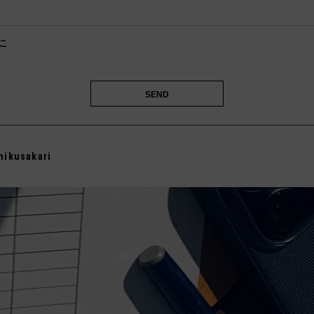

こ
️
mikusakari