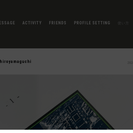
ESSAGE
ACTIVITY
FRIENDS
PROFILE SETTING
使い方
chiroyamaguchi
202