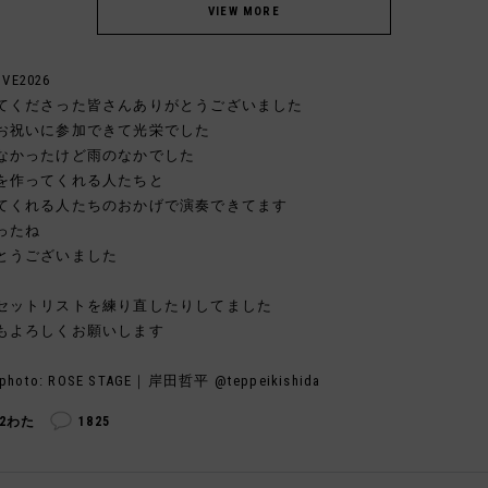
IVE2026
てくださった皆さんありがとうございました
お祝いに参加できて光栄でした
なかったけど雨のなかでした
を作ってくれる人たちと
てくれる人たちのおかげで演奏できてます
ったね
とうございました
セットリストを練り直したりしてました
もよろしくお願いします
photo: ROSE STAGE｜岸田哲平 @teppeikishida
92わた
1825