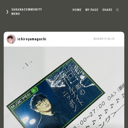
SAKANACOMMUNITY
HOME
MY PAGE
SHARE
MENU
ichiroyamaguchi
2024/09/15 00:24