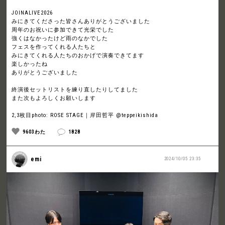
JOINALIVE2026
みにきてくださった皆さんありがとうございました
周年のお祝いに参加できて光栄でした
強くはなかったけど雨のなかでした
フェスを作ってくれる人たちと
みにきてくれる人たちのおかげで演奏できてます
楽しかったね
ありがとうございました
終演後セットリストを練り直したりしてました
また次もよろしくお願いします
2,3枚目photo: ROSE STAGE｜岸田哲平 @teppeikishida
9603わた
1828
emi
2024/10/05 23:35