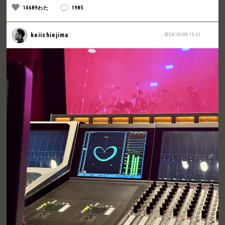
14689わた
1985
keiichiejima
2024/10/09 15:51