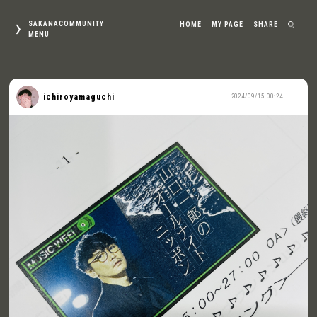
SAKANACOMMUNITY
HOME
MY PAGE
SHARE
MENU
ichiroyamaguchi
2024/09/15 00:24