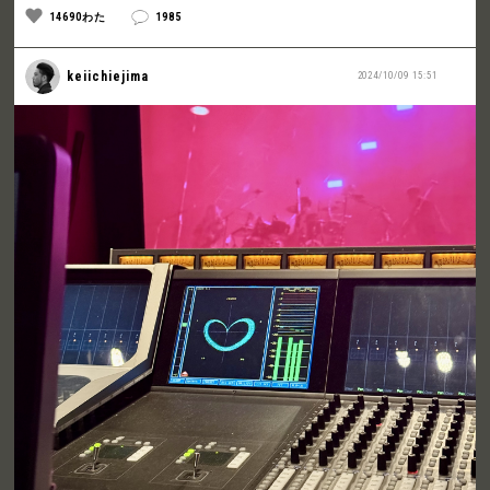
14690わた
1985
keiichiejima
2024/10/09 15:51