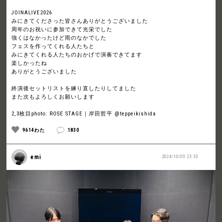
JOINALIVE2026
みにきてくださった皆さんありがとうございました
周年のお祝いに参加できて光栄でした
強くはなかったけど雨のなかでした
フェスを作ってくれる人たちと
みにきてくれる人たちのおかげで演奏できてます
楽しかったね
ありがとうございました
終演後セットリストを練り直したりしてました
また次もよろしくお願いします
2,3枚目photo: ROSE STAGE｜岸田哲平 @teppeikishida
9614わた
1830
emi
2024/10/05 23:35