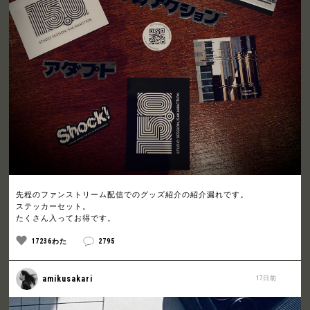
先程のファンストリーム配信でのグッズ紹介の紹介漏れです。
ステッカーセット。
たくさん入ってお得です。
17236わた
2795
amikusakari
17日前