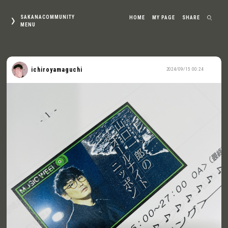
SAKANACOMMUNITY
HOME
MY PAGE
SHARE
MENU
ichiroyamaguchi
2024/09/15 00:24