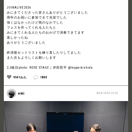
JOINALIVE2026
みにきてくださった皆さんありがとうございました
周年のお祝いに参加できて光栄でした
強くはなかったけど雨のなかでした
フェスを作ってくれる人たちと
みにきてくれる人たちのおかげで演奏できてます
楽しかったね
ありがとうございました
終演後セットリストを練り直したりしてました
また次もよろしくお願いします
2,3枚目photo: ROSE STAGE｜岸田哲平 @teppeikishida
9541わた
1805
emi
2024/10/05 23:35