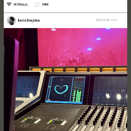
14705わた
1985
keiichiejima
2024/10/09 15:51