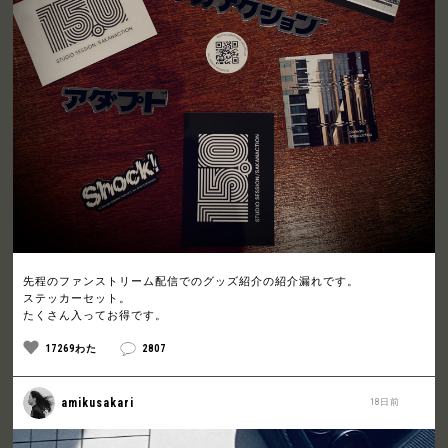
先程のファンストリーム配信でのグッズ紹介の紹介漏れです。
ステッカーセット。
たくさん入ってお得です。
17269わた
2807
amikusakari
18日前