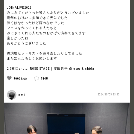
JOINALIVE2026
みにきてくださった皆さんありがとうございました
周年のお祝いに参加できて光栄でした
強くはなかったけど雨のなかでした
フェスを作ってくれる人たちと
みにきてくれる人たちのおかげで演奏できてます
楽しかったね
ありがとうございました
終演後セットリストを練り直したりしてました
また次もよろしくお願いします
2,3枚目photo: ROSE STAGE｜岸田哲平 @teppeikishida
9667わた
1848
emi
2024/10/05 23:35