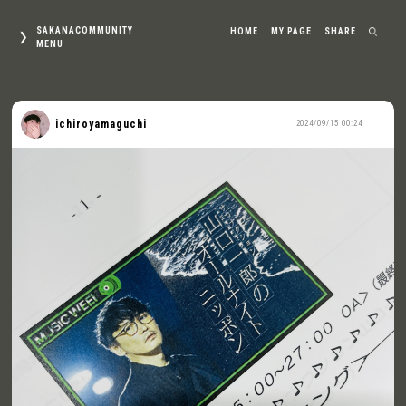
SAKANACOMMUNITY
HOME
MY PAGE
SHARE
MENU
ichiroyamaguchi
2024/09/15 00:24