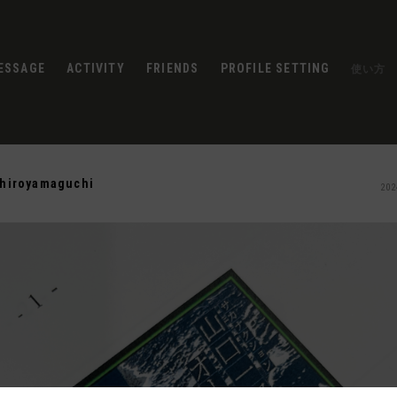
ESSAGE
ACTIVITY
FRIENDS
PROFILE SETTING
使い方
chiroyamaguchi
202