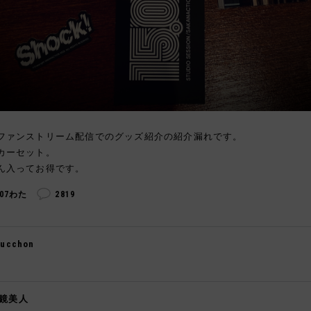
ファンストリーム配信でのグッズ紹介の紹介漏れです。
カーセット。
ん入ってお得です。
307わた
2819
gucchon

鏡美人