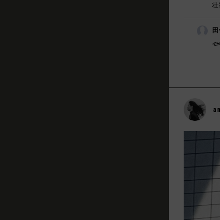
壮
田
🐟
a