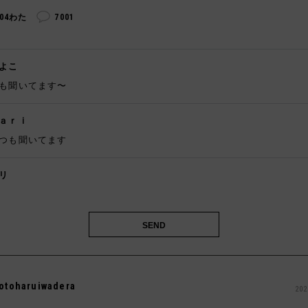
304わた
7001
よこ
も聞いてます〜
ａｒｉ
つも聞いてます
リ

otoharuiwadera
202