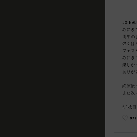
JOINAL
みにき
周年の
強くは
フェス
みにき
楽しか
ありが
終演後
また次
2,3枚目
97