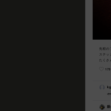
先程の
ステッ
たくさ
17
k

眼