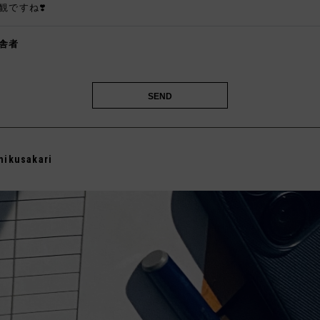
観ですね❣️
舎者
️
mikusakari