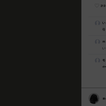
21
い
母
ｍ
い
モ

m