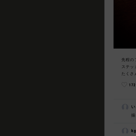
先程の
ステッ
たくさ
17
い
揃
k