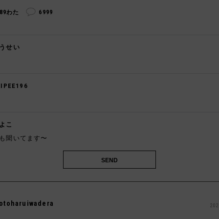
289わた
6999
うせい

KIPEE196
️
よこ
も聞いてます〜
otoharuiwadera
202