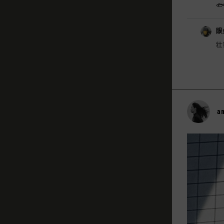

眼
壮
a