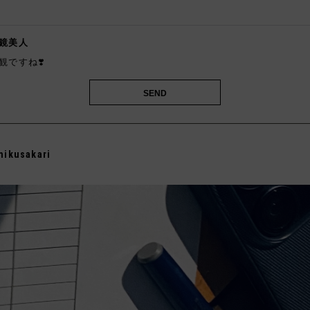

鏡美人
観ですね❣️
mikusakari