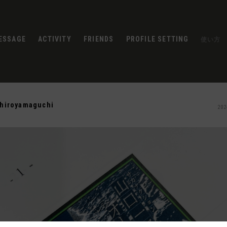
ESSAGE
ACTIVITY
FRIENDS
PROFILE SETTING
使い方
chiroyamaguchi
202