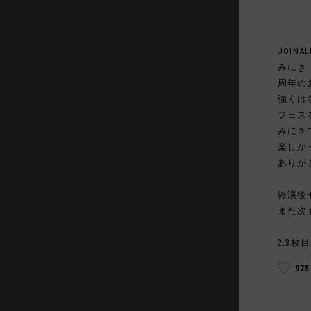
JOINAL
みにき
周年の
強くは
フェス
みにき
楽しか
ありが
終演後
また次
2,3枚目
97