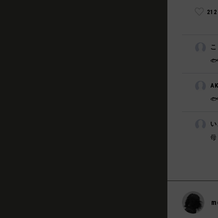
21
こ

A
🐟
い
母
m