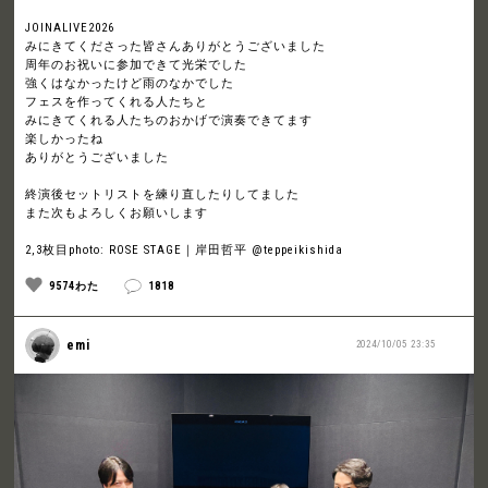
JOINALIVE2026
みにきてくださった皆さんありがとうございました
周年のお祝いに参加できて光栄でした
強くはなかったけど雨のなかでした
フェスを作ってくれる人たちと
みにきてくれる人たちのおかげで演奏できてます
楽しかったね
ありがとうございました
終演後セットリストを練り直したりしてました
また次もよろしくお願いします
2,3枚目photo: ROSE STAGE｜岸田哲平 @teppeikishida
9574わた
1818
emi
2024/10/05 23:35