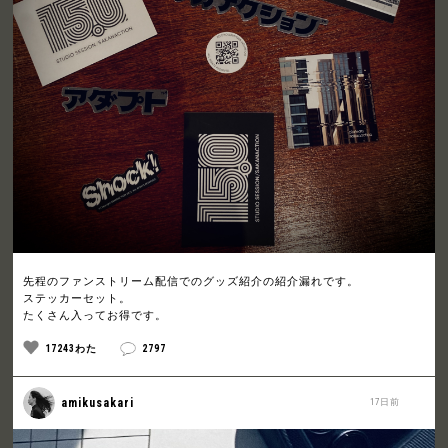
先程のファンストリーム配信でのグッズ紹介の紹介漏れです。
ステッカーセット。
たくさん入ってお得です。
17243わた
2797
amikusakari
17日前