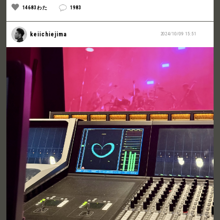
14683わた
1983
keiichiejima
2024/10/09 15:51