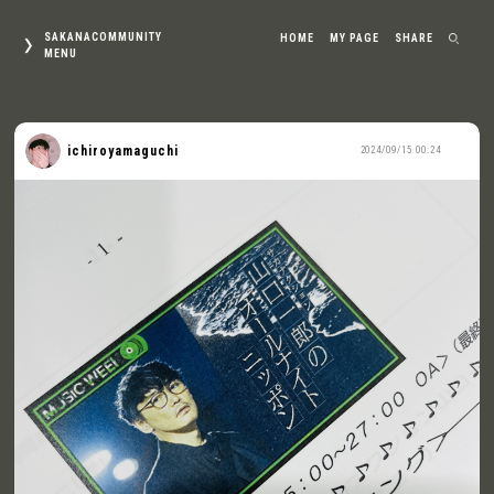
SAKANACOMMUNITY
HOME
MY PAGE
SHARE
MENU
ichiroyamaguchi
2024/09/15 00:24