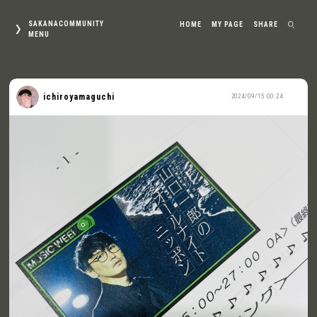
SAKANACOMMUNITY
HOME
MY PAGE
SHARE
MENU
ichiroyamaguchi
2024/09/15 00:24