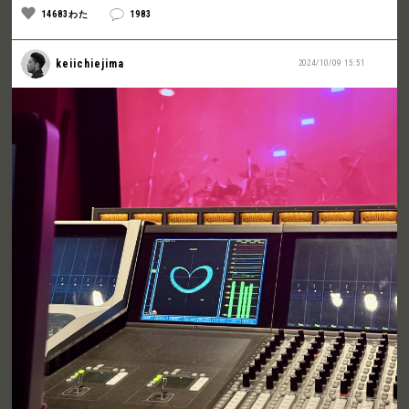
14683わた
1983
keiichiejima
2024/10/09 15:51