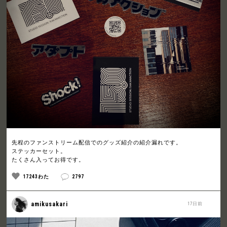
先程のファンストリーム配信でのグッズ紹介の紹介漏れです。
ステッカーセット。
たくさん入ってお得です。
17243わた
2797
amikusakari
17日前