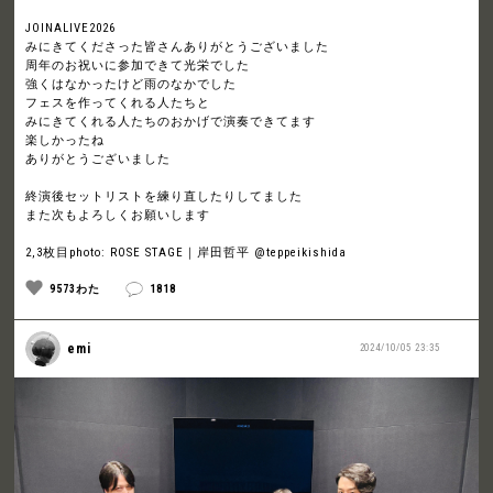
JOINALIVE2026
みにきてくださった皆さんありがとうございました
周年のお祝いに参加できて光栄でした
強くはなかったけど雨のなかでした
フェスを作ってくれる人たちと
みにきてくれる人たちのおかげで演奏できてます
楽しかったね
ありがとうございました
終演後セットリストを練り直したりしてました
また次もよろしくお願いします
2,3枚目photo: ROSE STAGE｜岸田哲平 @teppeikishida
9573わた
1818
emi
2024/10/05 23:35