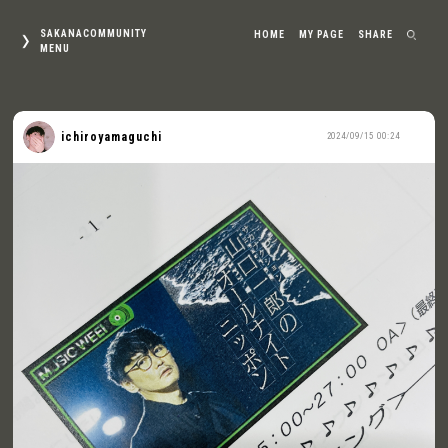
SAKANACOMMUNITY
HOME
MY PAGE
SHARE
MENU
ichiroyamaguchi
2024/09/15 00:24