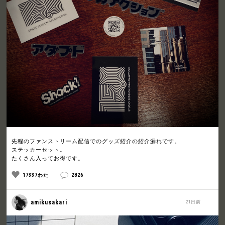
先程のファンストリーム配信でのグッズ紹介の紹介漏れです。
ステッカーセット。
たくさん入ってお得です。
17337わた
2826
amikusakari
21日前