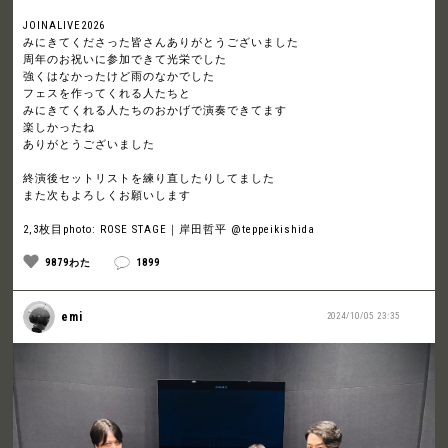
JOINALIVE2026
みにきてくださった皆さんありがとうございました
周年のお祝いに参加できて光栄でした
強くはなかったけど雨のなかでした
フェスを作ってくれる人たちと
みにきてくれる人たちのおかげで演奏できてます
楽しかったね
ありがとうございました
終演後セットリストを練り直したりしてました
また次もよろしくお願いします
2,3枚目photo: ROSE STAGE｜岸田哲平 @teppeikishida
9879わた
1899
emi
2024/10/05 23:35