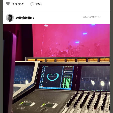
14757わた
1994
keiichiejima
2024/10/09 15:51