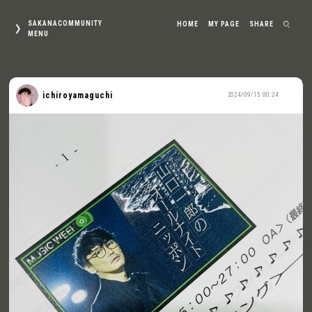
SAKANACOMMUNITY
HOME
MY PAGE
SHARE
MENU
ichiroyamaguchi
2024/09/15 00:24