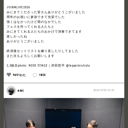
JOINALIVE2026
みにきてくださった皆さんありがとうございました
周年のお祝いに参加できて光栄でした
強くはなかったけど雨のなかでした
フェスを作ってくれる人たちと
みにきてくれる人たちのおかげで演奏できてます
楽しかったね
ありがとうございました
終演後セットリストを練り直したりしてました
また次もよろしくお願いします
2,3枚目photo: ROSE STAGE｜岸田哲平 @teppeikishida
9691わた
1854
emi
2024/10/05 23:35