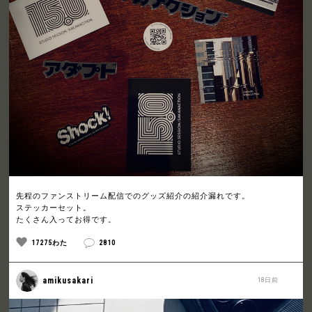
先程のファンストリーム配信でのグッズ紹介の紹介漏れです。
ステッカーセット。
たくさん入ってお得です。
17275わた
2810
amikusakari
18日前