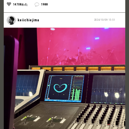
14708わた
1988
keiichiejima
2024/10/09 15:51