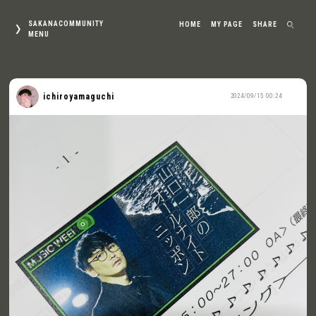
SAKANACOMMUNITY
HOME
MY PAGE
SHARE
MENU
ichiroyamaguchi
2024/09/15 00:24