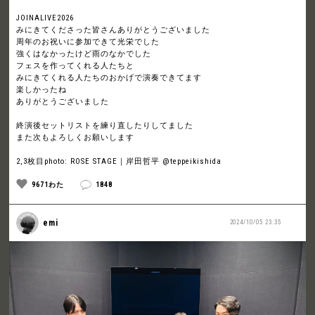
JOINALIVE2026
みにきてくださった皆さんありがとうございました
周年のお祝いに参加できて光栄でした
強くはなかったけど雨のなかでした
フェスを作ってくれる人たちと
みにきてくれる人たちのおかげで演奏できてます
楽しかったね
ありがとうございました
終演後セットリストを練り直したりしてました
また次もよろしくお願いします
2,3枚目photo: ROSE STAGE｜岸田哲平 @teppeikishida
9671わた
1848
emi
2024/10/05 23:35