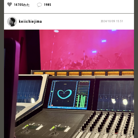
14705わた
1985
keiichiejima
2024/10/09 15:51