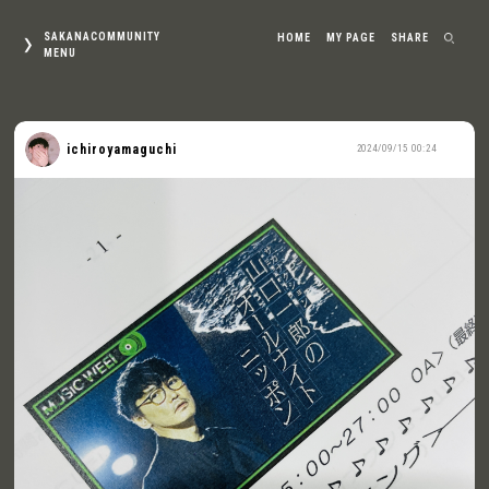
SAKANACOMMUNITY
HOME
MY PAGE
SHARE
MENU
ichiroyamaguchi
2024/09/15 00:24