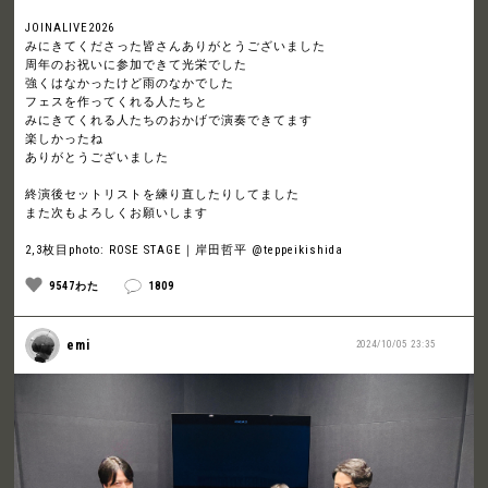
JOINALIVE2026
みにきてくださった皆さんありがとうございました
周年のお祝いに参加できて光栄でした
強くはなかったけど雨のなかでした
フェスを作ってくれる人たちと
みにきてくれる人たちのおかげで演奏できてます
楽しかったね
ありがとうございました
終演後セットリストを練り直したりしてました
また次もよろしくお願いします
2,3枚目photo: ROSE STAGE｜岸田哲平 @teppeikishida
9547わた
1809
emi
2024/10/05 23:35