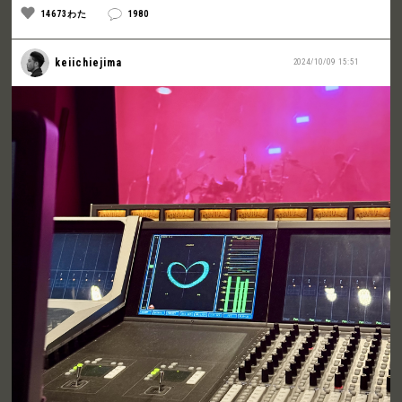
14673わた
1980
keiichiejima
2024/10/09 15:51