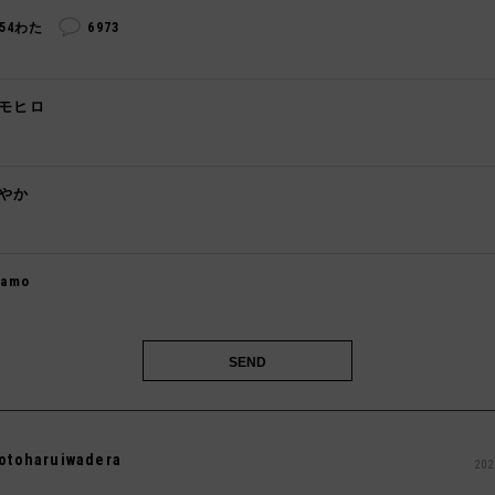
254わた
6973
モヒロ

やか

kamo

otoharuiwadera
202