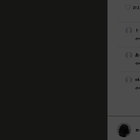
21
ト

あ

o

m