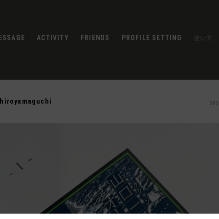
ESSAGE
ACTIVITY
FRIENDS
PROFILE SETTING
使い方
chiroyamaguchi
202