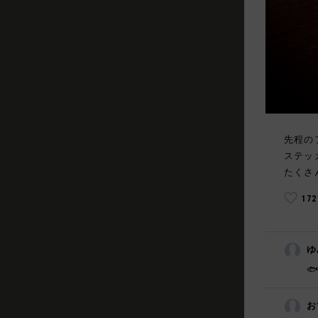
先程の
ステッ
たくさ
17
ゆ

お