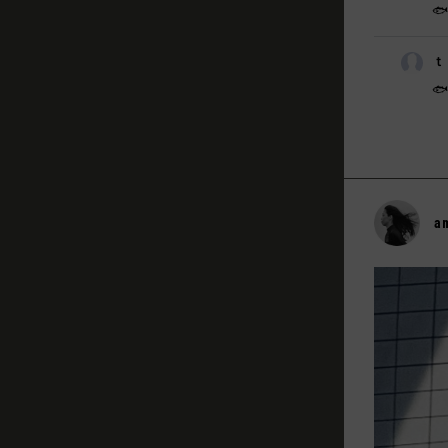

ｔ

a