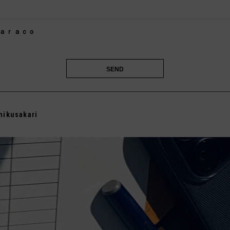

ａｒａｃｏ

mikusakari