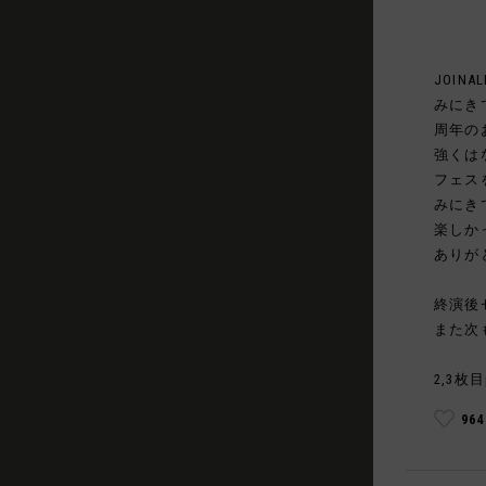
JOINAL
みにき
周年の
強くは
フェス
みにき
楽しか
ありが
終演後
また次
2,3枚目
96