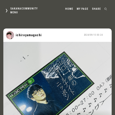
SAKANACOMMUNITY
HOME
MY PAGE
SHARE
MENU
ichiroyamaguchi
2024/09/15 00:24