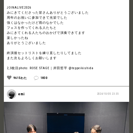
JOINALIVE2026
みにきてくださった皆さんありがとうございました
周年のお祝いに参加できて光栄でした
強くはなかったけど雨のなかでした
フェスを作ってくれる人たちと
みにきてくれる人たちのおかげで演奏できてます
楽しかったね
ありがとうございました
終演後セットリストを練り直したりしてました
また次もよろしくお願いします
2,3枚目photo: ROSE STAGE｜岸田哲平 @teppeikishida
9615わた
1830
emi
2024/10/05 23:35