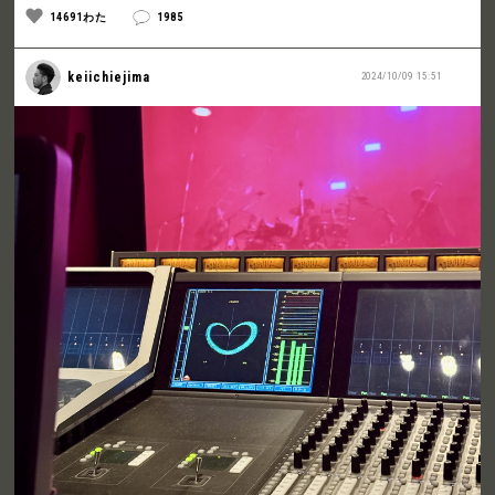
14691わた
1985
keiichiejima
2024/10/09 15:51