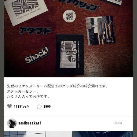
先程のファンストリーム配信でのグッズ紹介の紹介漏れです。
ステッカーセット。
たくさん入ってお得です。
17251わた
2800
amikusakari
18日前