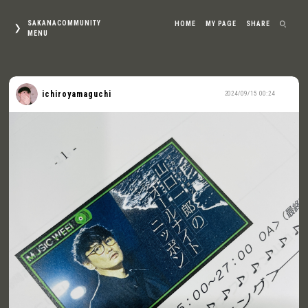
SAKANACOMMUNITY
HOME
MY PAGE
SHARE
MENU
ichiroyamaguchi
2024/09/15 00:24