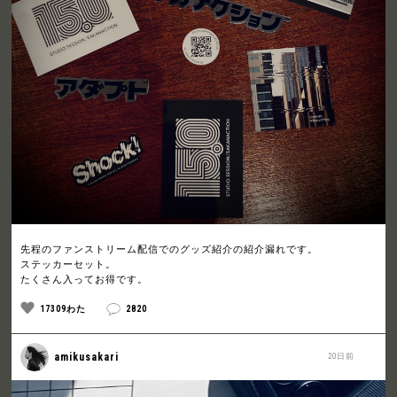
先程のファンストリーム配信でのグッズ紹介の紹介漏れです。
ステッカーセット。
たくさん入ってお得です。
17309わた
2820
amikusakari
20日前