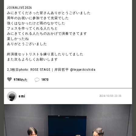
JOINALIVE2026
みにきてくださった皆さんありがとうございました
周年のお祝いに参加できて光栄でした
強くはなかったけど雨のなかでした
フェスを作ってくれる人たちと
みにきてくれる人たちのおかげで演奏できてます
楽しかったね
ありがとうございました
終演後セットリストを練り直したりしてました
また次もよろしくお願いします
2,3枚目photo: ROSE STAGE｜岸田哲平 @teppeikishida
9780わた
1870
emi
2024/10/05 23:35