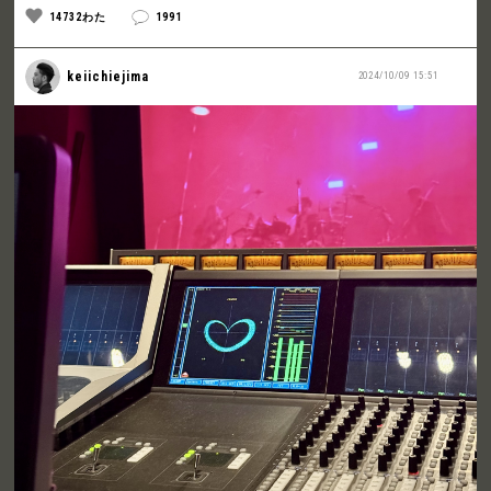
14732わた
1991
keiichiejima
2024/10/09 15:51