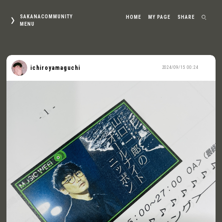
SAKANACOMMUNITY
HOME
MY PAGE
SHARE
MENU
ichiroyamaguchi
2024/09/15 00:24