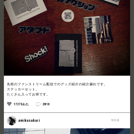
先程のファンストリーム配信でのグッズ紹介の紹介漏れです。
ステッカーセット。
たくさん入ってお得です。
17275わた
2810
amikusakari
18日前