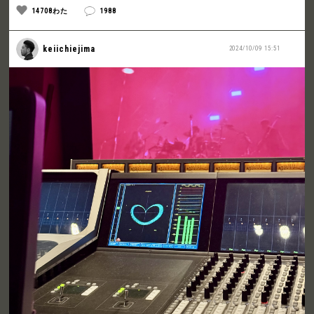
14708わた
1988
keiichiejima
2024/10/09 15:51