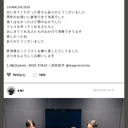
JOINALIVE2026
みにきてくださった皆さんありがとうございました
周年のお祝いに参加できて光栄でした
強くはなかったけど雨のなかでした
フェスを作ってくれる人たちと
みにきてくれる人たちのおかげで演奏できてます
楽しかったね
ありがとうございました
終演後セットリストを練り直したりしてました
また次もよろしくお願いします
2,3枚目photo: ROSE STAGE｜岸田哲平 @teppeikishida
9692わた
1854
emi
2024/10/05 23:35