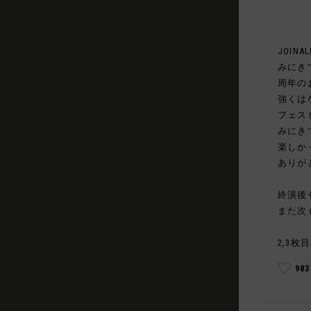
JOINAL
みにき
周年の
強くは
フェス
みにき
楽しか
ありが
終演後
また次
2,3枚目
98