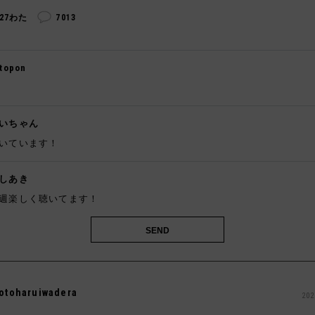
327わた
7013
topon

いちゃん
いています！
しあき
週楽しく聴いてます！
otoharuiwadera
202