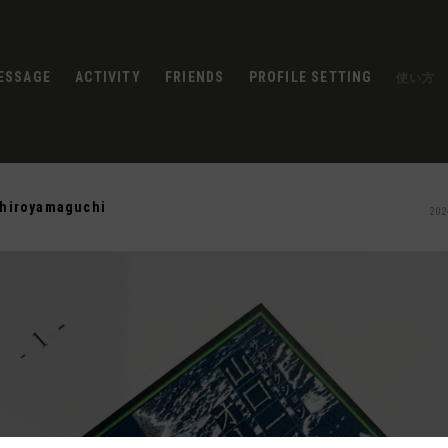
ESSAGE
ACTIVITY
FRIENDS
PROFILE SETTING
使い方
chiroyamaguchi
202