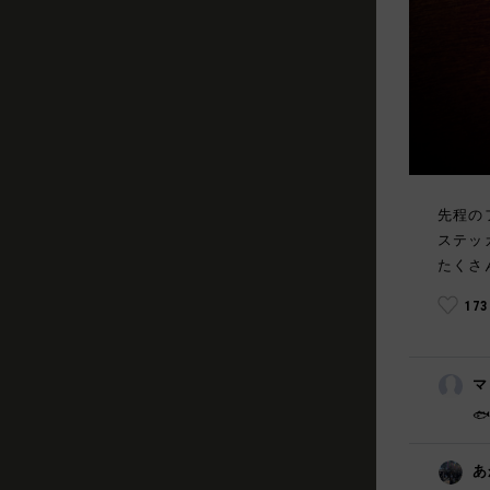
先程の
ステッ
たくさ
17
マ

あ