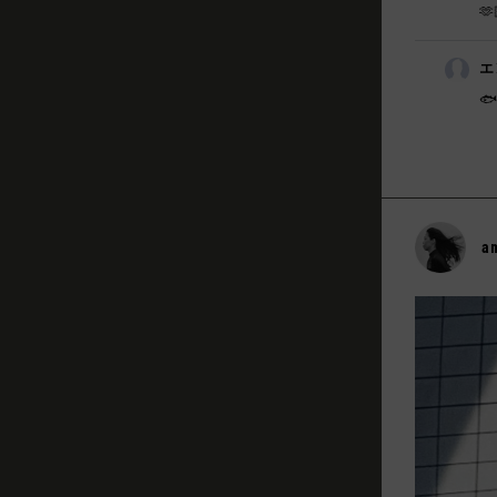
🫶
エ
🐟
a