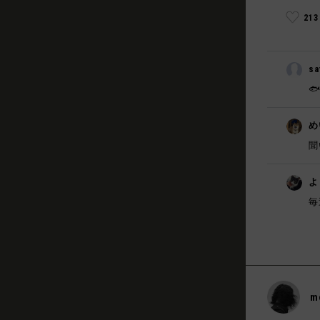
21
sa

め
聞
よ
毎
m