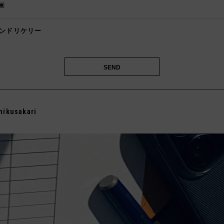
🏿
ンドリケリー
️
mikusakari