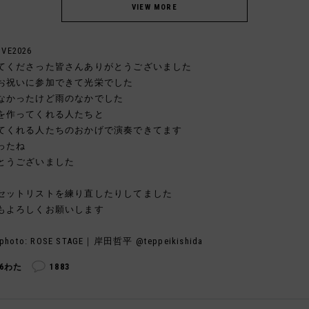
IVE2026
てくださった皆さんありがとうございました
お祝いに参加できて光栄でした
なかったけど雨のなかでした
を作ってくれる人たちと
てくれる人たちのおかげで演奏できてます
ったね
とうございました
セットリストを練り直したりしてました
もよろしくお願いします
photo: ROSE STAGE｜岸田哲平 @teppeikishida
36わた
1883