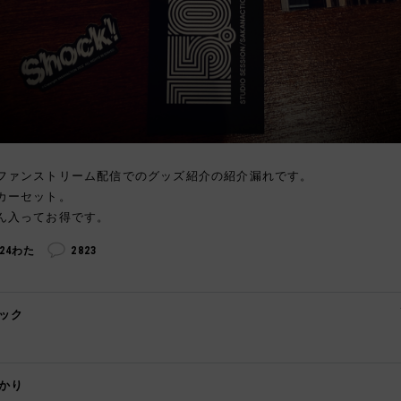
ファンストリーム配信でのグッズ紹介の紹介漏れです。
カーセット。
ん入ってお得です。
324わた
2823
ック

かり