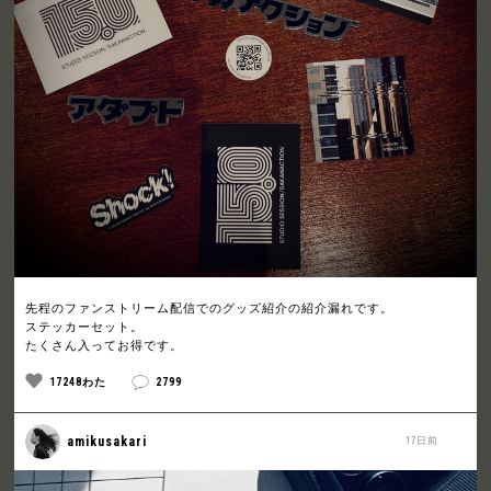
先程のファンストリーム配信でのグッズ紹介の紹介漏れです。
ステッカーセット。
たくさん入ってお得です。
17248わた
2799
amikusakari
17日前