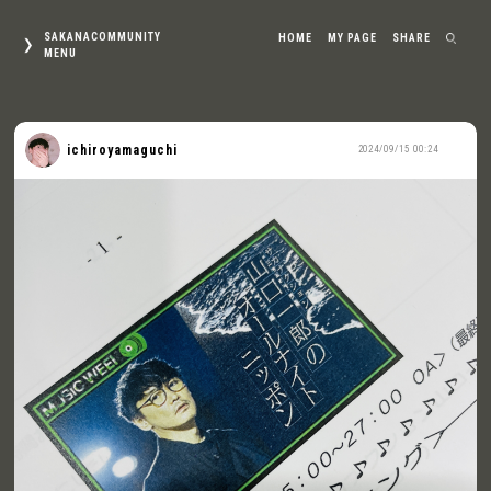
SAKANACOMMUNITY
HOME
MY PAGE
SHARE
MENU
ichiroyamaguchi
2024/09/15 00:24