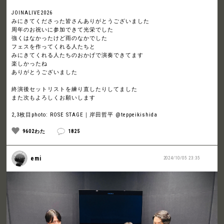
JOINALIVE2026
みにきてくださった皆さんありがとうございました
周年のお祝いに参加できて光栄でした
強くはなかったけど雨のなかでした
フェスを作ってくれる人たちと
みにきてくれる人たちのおかげで演奏できてます
楽しかったね
ありがとうございました
終演後セットリストを練り直したりしてました
また次もよろしくお願いします
2,3枚目photo: ROSE STAGE｜岸田哲平 @teppeikishida
9602わた
1825
emi
2024/10/05 23:35