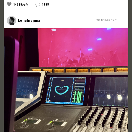
14688わた
1985
keiichiejima
2024/10/09 15:51