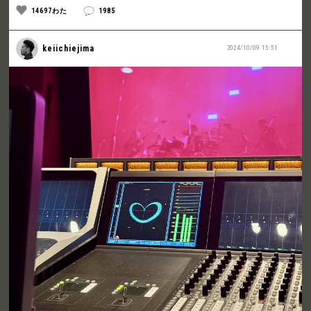
14697わた
1985
keiichiejima
2024/10/09 15:51