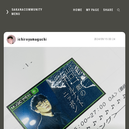
SAKANACOMMUNITY
HOME
MY PAGE
SHARE
MENU
ichiroyamaguchi
2024/09/15 00:24