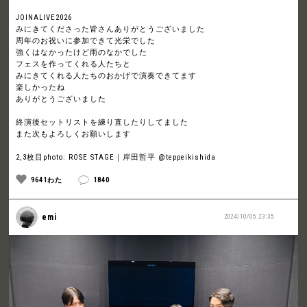
JOINALIVE2026
みにきてくださった皆さんありがとうございました
周年のお祝いに参加できて光栄でした
強くはなかったけど雨のなかでした
フェスを作ってくれる人たちと
みにきてくれる人たちのおかげで演奏できてます
楽しかったね
ありがとうございました
終演後セットリストを練り直したりしてました
また次もよろしくお願いします
2,3枚目photo: ROSE STAGE｜岸田哲平 @teppeikishida
9641わた
1840
emi
2024/10/05 23:35