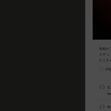
先程の
ステッ
たくさ
17
と

ｍ