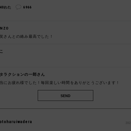
240わた
6966
ENZO
笑さんとの絡み最高でした！
こ
️
タラクションの一郎さん
当にお疲れ様でした！毎回楽しい時間をありがとうございます！
otoharuiwadera
202