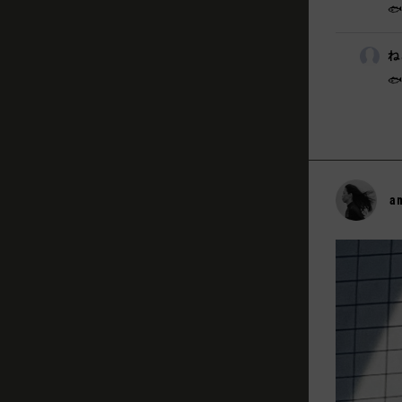

ね
🐟
a