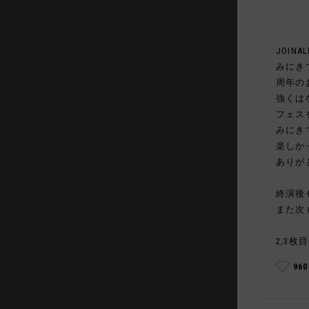
JOINAL
みにき
周年の
強くは
フェス
みにき
楽しか
ありが
終演後
また次
2,3枚目
96