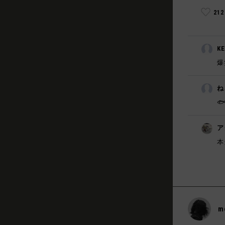
21
K
爆
ね
🐟
ア
本
m