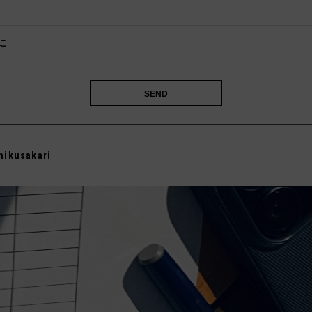

こ
️
mikusakari