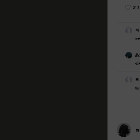
21
Ｍ

あ

ヨ
毎
m