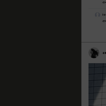
🐟
is

a