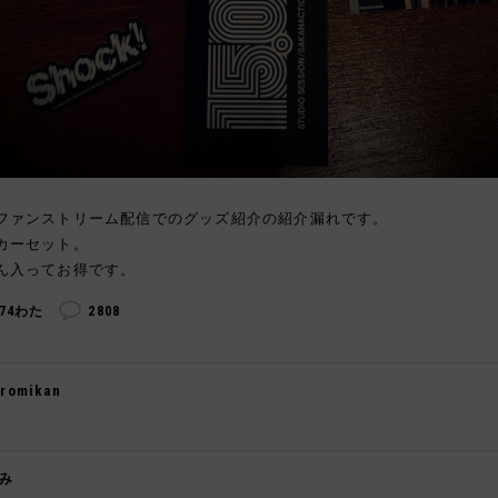
ファンストリーム配信でのグッズ紹介の紹介漏れです。
カーセット。
ん入ってお得です。
274わた
2808
romikan

み