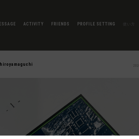
ESSAGE
ACTIVITY
FRIENDS
PROFILE SETTING
使い方
chiroyamaguchi
202