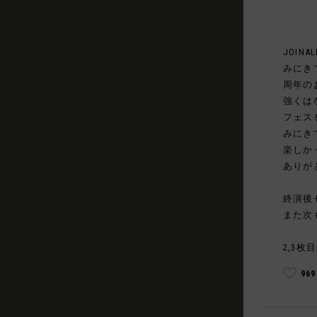
JOINAL
みにき
周年の
強くは
フェス
みにき
楽しか
ありが
終演後
また次
2,3枚目
96