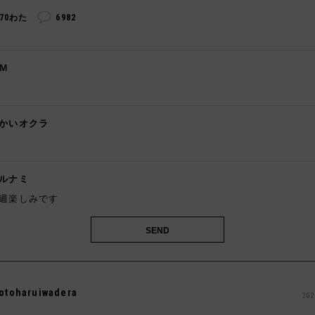
270わた
6982
Ｍ

かいオクラ

ルナミ
週楽しみです
otoharuiwadera
202