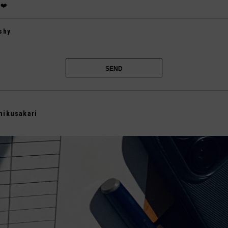
❤️
shy

mikusakari