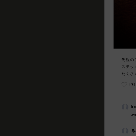
先程の
ステッ
たくさ
17
bo

る