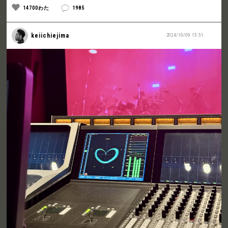
14700わた
1985
keiichiejima
2024/10/09 15:51