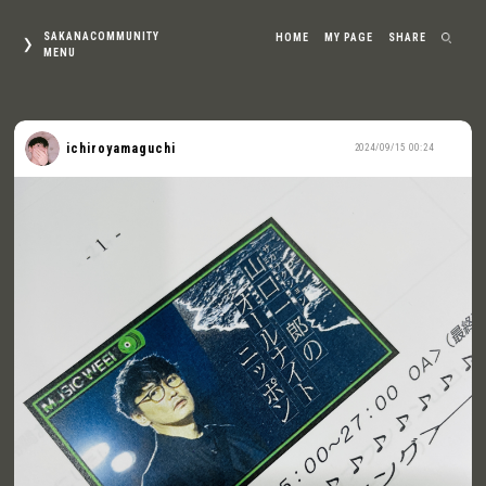
SAKANACOMMUNITY
HOME
MY PAGE
SHARE
MENU
ichiroyamaguchi
2024/09/15 00:24