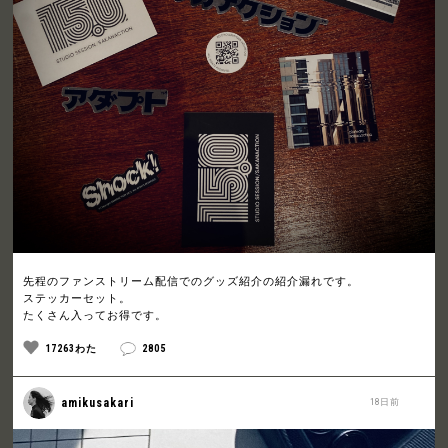
先程のファンストリーム配信でのグッズ紹介の紹介漏れです。
ステッカーセット。
たくさん入ってお得です。
17263わた
2805
amikusakari
18日前