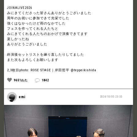
JOINALIVE2026
みにきてくださった皆さんありがとうございました
周年のお祝いに参加できて光栄でした
強くはなかったけど雨のなかでした
フェスを作ってくれる人たちと
みにきてくれる人たちのおかげで演奏できてます
楽しかったね
ありがとうございました
終演後セットリストを練り直したりしてました
また次もよろしくお願いします
2,3枚目photo: ROSE STAGE｜岸田哲平 @teppeikishida
9651わた
1842
emi
2024/10/05 23:35