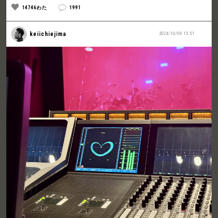
14746わた
1991
keiichiejima
2024/10/09 15:51