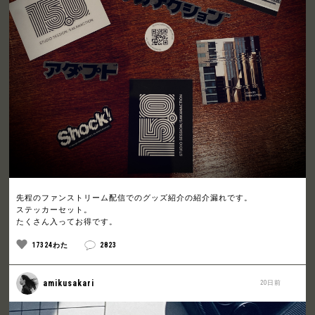
先程のファンストリーム配信でのグッズ紹介の紹介漏れです。
ステッカーセット。
たくさん入ってお得です。
17324わた
2823
amikusakari
20日前