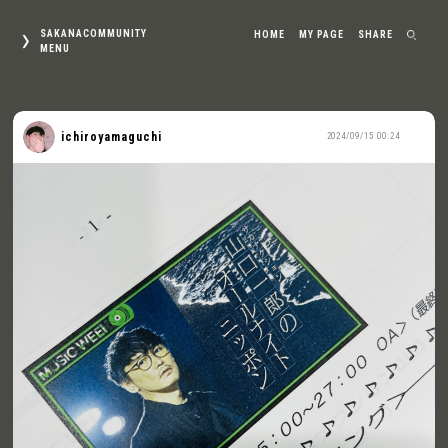
SAKANACOMMUNITY
HOME
MY PAGE
SHARE
MENU
ichiroyamaguchi
2024/09/15 00:24