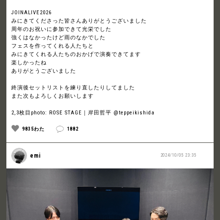
JOINALIVE2026
みにきてくださった皆さんありがとうございました
周年のお祝いに参加できて光栄でした
強くはなかったけど雨のなかでした
フェスを作ってくれる人たちと
みにきてくれる人たちのおかげで演奏できてます
楽しかったね
ありがとうございました
終演後セットリストを練り直したりしてました
また次もよろしくお願いします
2,3枚目photo: ROSE STAGE｜岸田哲平 @teppeikishida
9835わた
1882
emi
2024/10/05 23:35