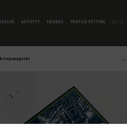
ESSAGE
ACTIVITY
FRIENDS
PROFILE SETTING
使い方
chiroyamaguchi
202