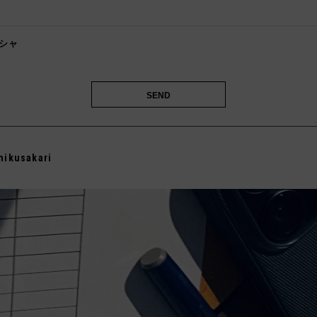
️
シャ

mikusakari