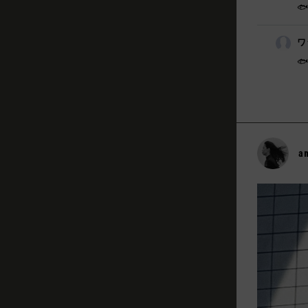
🐟
ワ

a