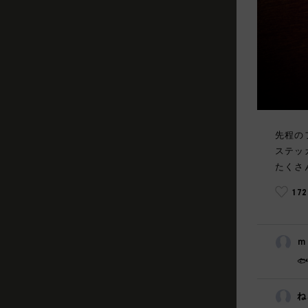
先程の
ステッ
たくさ
17
ｍ

ね