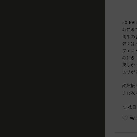
JOINAL
みにき
周年の
強くは
フェス
みにき
楽しか
ありが
終演後
また次
2,3枚目
96