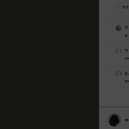
21
ア
本
ワ

え

m