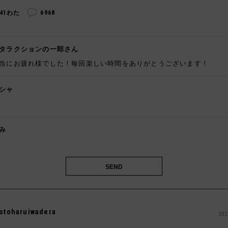
241わた
6968
タラクションの一郎さん
当にお疲れ様でした！毎回楽しい時間をありがとうございます！
シャ

み

otoharuiwadera
202