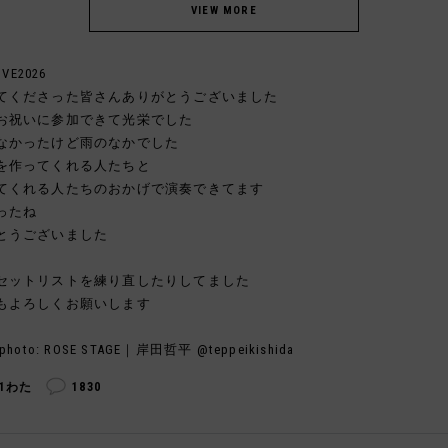
IVE2026
てくださった皆さんありがとうございました
お祝いに参加できて光栄でした
なかったけど雨のなかでした
を作ってくれる人たちと
てくれる人たちのおかげで演奏できてます
ったね
とうございました
セットリストを練り直したりしてました
もよろしくお願いします
photo: ROSE STAGE｜岸田哲平 @teppeikishida
11わた
1830