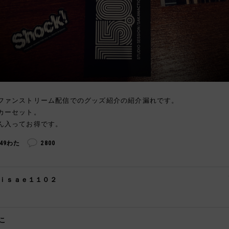
ファンストリーム配信でのグッズ紹介の紹介漏れです。
カーセット。
ん入ってお得です。
249わた
2800
ｉｓａｅ１１０２

こ