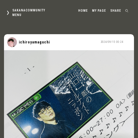
SAKANACOMMUNITY
HOME
MY PAGE
SHARE
MENU
ichiroyamaguchi
2024/09/15 00:24