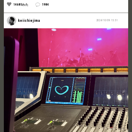
14685わた
1984
keiichiejima
2024/10/09 15:51