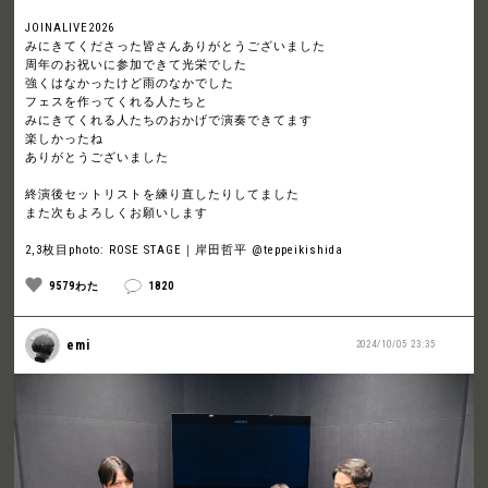
JOINALIVE2026
みにきてくださった皆さんありがとうございました
周年のお祝いに参加できて光栄でした
強くはなかったけど雨のなかでした
フェスを作ってくれる人たちと
みにきてくれる人たちのおかげで演奏できてます
楽しかったね
ありがとうございました
終演後セットリストを練り直したりしてました
また次もよろしくお願いします
2,3枚目photo: ROSE STAGE｜岸田哲平 @teppeikishida
9579わた
1820
emi
2024/10/05 23:35