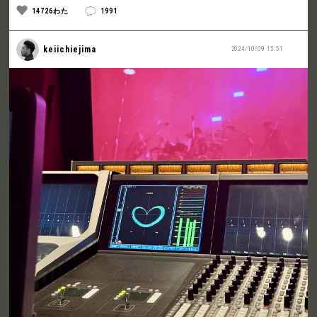
14726わた
1991
keiichiejima
2024/10/09 15:51