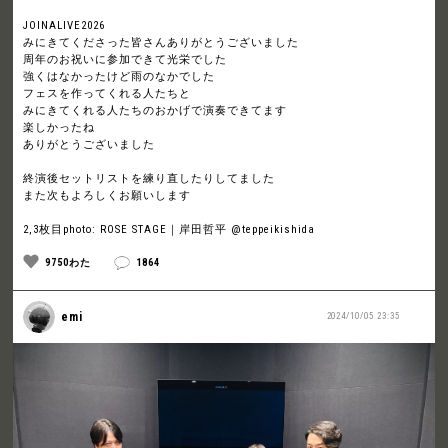
JOINALIVE2026
みにきてくださった皆さんありがとうございました
周年のお祝いに参加できて光栄でした
強くはなかったけど雨のなかでした
フェスを作ってくれる人たちと
みにきてくれる人たちのおかげで演奏できてます
楽しかったね
ありがとうございました
終演後セットリストを練り直したりしてました
また次もよろしくお願いします
2,3枚目photo: ROSE STAGE｜岸田哲平 @teppeikishida
9750わた
1864
emi
2024/10/05 23:35