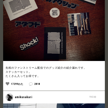
先程のファンストリーム配信でのグッズ紹介の紹介漏れです。
ステッカーセット。
たくさん入ってお得です。
17299わた
2818
amikusakari
19日前