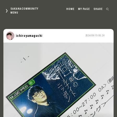
SAKANACOMMUNITY
HOME
MY PAGE
SHARE
MENU
ichiroyamaguchi
2024/09/15 00:24