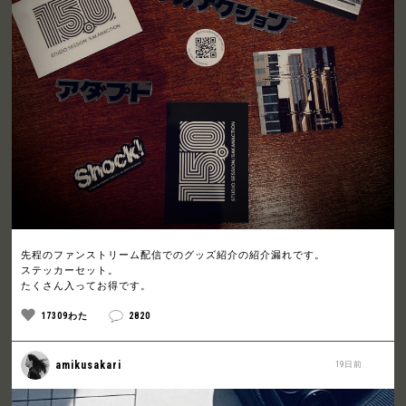
先程のファンストリーム配信でのグッズ紹介の紹介漏れです。
ステッカーセット。
たくさん入ってお得です。
17309わた
2820
amikusakari
19日前