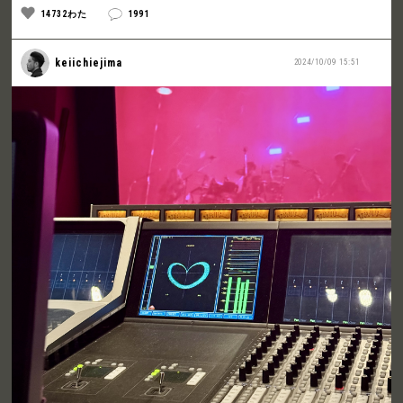
14732わた
1991
keiichiejima
2024/10/09 15:51