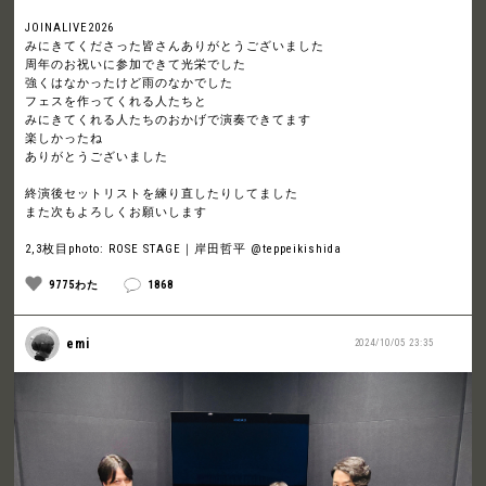
JOINALIVE2026
みにきてくださった皆さんありがとうございました
周年のお祝いに参加できて光栄でした
強くはなかったけど雨のなかでした
フェスを作ってくれる人たちと
みにきてくれる人たちのおかげで演奏できてます
楽しかったね
ありがとうございました
終演後セットリストを練り直したりしてました
また次もよろしくお願いします
2,3枚目photo: ROSE STAGE｜岸田哲平 @teppeikishida
9775わた
1868
emi
2024/10/05 23:35