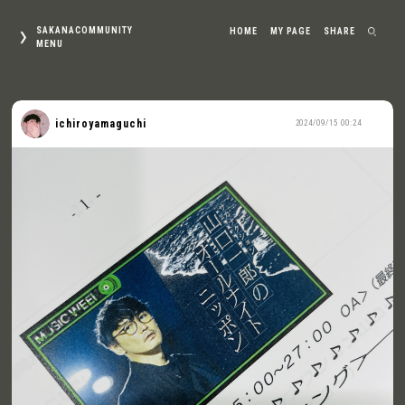
SAKANACOMMUNITY
HOME
MY PAGE
SHARE
MENU
ichiroyamaguchi
2024/09/15 00:24