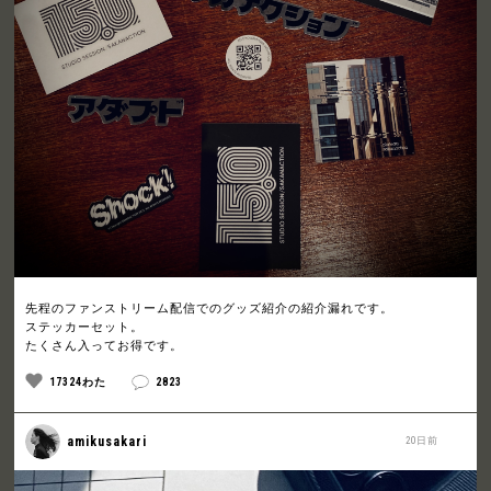
先程のファンストリーム配信でのグッズ紹介の紹介漏れです。
ステッカーセット。
たくさん入ってお得です。
17324わた
2823
amikusakari
20日前