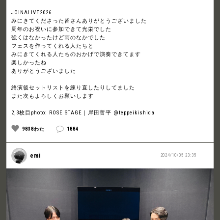
JOINALIVE2026
みにきてくださった皆さんありがとうございました
周年のお祝いに参加できて光栄でした
強くはなかったけど雨のなかでした
フェスを作ってくれる人たちと
みにきてくれる人たちのおかげで演奏できてます
楽しかったね
ありがとうございました
終演後セットリストを練り直したりしてました
また次もよろしくお願いします
2,3枚目photo: ROSE STAGE｜岸田哲平 @teppeikishida
9838わた
1884
emi
2024/10/05 23:35