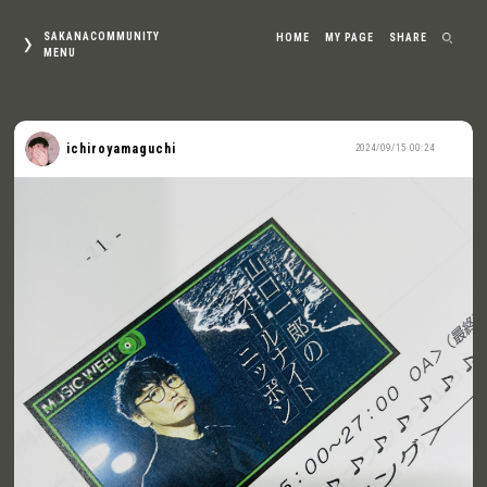
SAKANACOMMUNITY
HOME
MY PAGE
SHARE
MENU
ichiroyamaguchi
2024/09/15 00:24