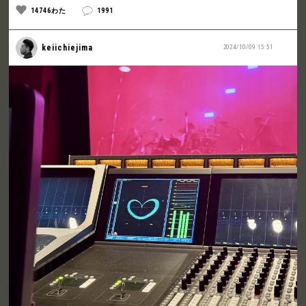
14746わた
1991
keiichiejima
2024/10/09 15:51