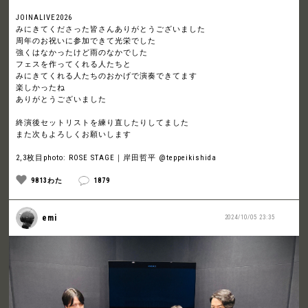
JOINALIVE2026
みにきてくださった皆さんありがとうございました
周年のお祝いに参加できて光栄でした
強くはなかったけど雨のなかでした
フェスを作ってくれる人たちと
みにきてくれる人たちのおかげで演奏できてます
楽しかったね
ありがとうございました
終演後セットリストを練り直したりしてました
また次もよろしくお願いします
2,3枚目photo: ROSE STAGE｜岸田哲平 @teppeikishida
9813わた
1879
emi
2024/10/05 23:35