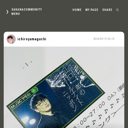
SAKANACOMMUNITY
HOME
MY PAGE
SHARE
MENU
ichiroyamaguchi
2024/09/15 00:24