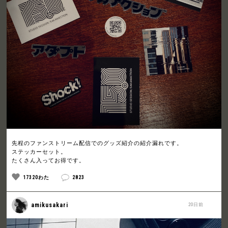
先程のファンストリーム配信でのグッズ紹介の紹介漏れです。
ステッカーセット。
たくさん入ってお得です。
17320わた
2823
amikusakari
20日前