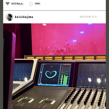
14739わた
1991
keiichiejima
2024/10/09 15:51