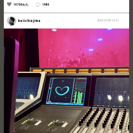
14700わた
1985
keiichiejima
2024/10/09 15:51