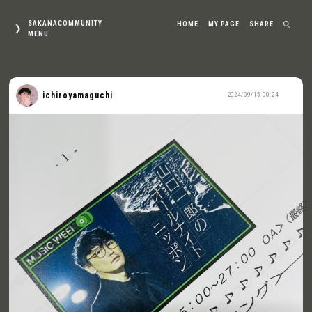
SAKANACOMMUNITY
HOME
MY PAGE
SHARE
MENU
ichiroyamaguchi
2024/09/15 00:24