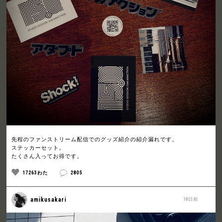
先程のファンストリーム配信でのグッズ紹介の紹介漏れです。
ステッカーセット。
たくさん入ってお得です。
17263わた
2805
amikusakari
18日前