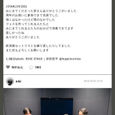
JOINALIVE2026
みにきてくださった皆さんありがとうございました
周年のお祝いに参加できて光栄でした
強くはなかったけど雨のなかでした
フェスを作ってくれる人たちと
みにきてくれる人たちのおかげで演奏できてます
楽しかったね
ありがとうございました
終演後セットリストを練り直したりしてました
また次もよろしくお願いします
2,3枚目photo: ROSE STAGE｜岸田哲平 @teppeikishida
9651わた
1842
emi
2024/10/05 23:35