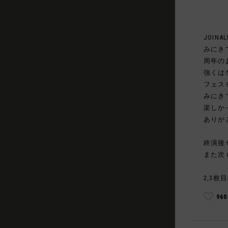
JOINAL
みにき
周年の
強くは
フェス
みにき
楽しか
ありが
終演後
また次
2,3枚目
96