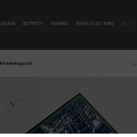
ESSAGE
ACTIVITY
FRIENDS
PROFILE SETTING
使い方
chiroyamaguchi
202