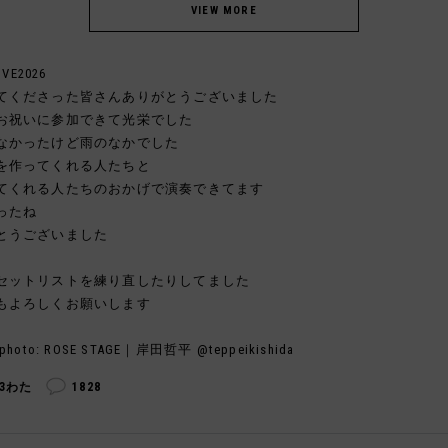
IVE2026
てくださった皆さんありがとうございました
お祝いに参加できて光栄でした
なかったけど雨のなかでした
を作ってくれる人たちと
てくれる人たちのおかげで演奏できてます
ったね
とうございました
セットリストを練り直したりしてました
もよろしくお願いします
photo: ROSE STAGE｜岸田哲平 @teppeikishida
03わた
1828