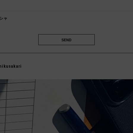
️
シャ

mikusakari