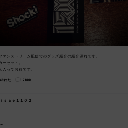
ファンストリーム配信でのグッズ紹介の紹介漏れです。
カーセット。
ん入ってお得です。
249わた
2800
ｉｓａｅ１１０２

こ