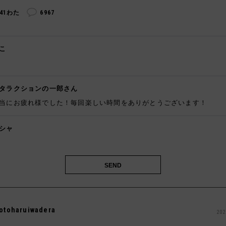
241わた
6967
こ
️
タラクションの一郎さん
当にお疲れ様でした！毎回楽しい時間をありがとうございます！
シャ

otoharuiwadera
202