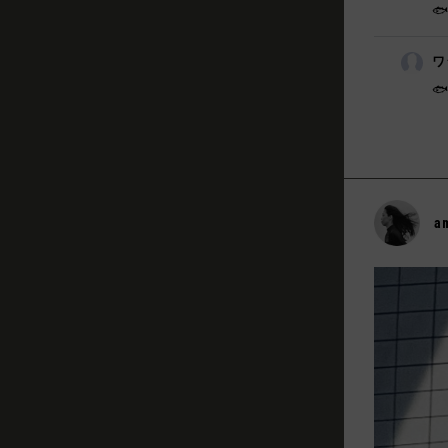
🐟
ワ

a