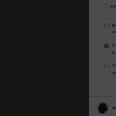
21
ね
🐟
ア
本
ワ

m