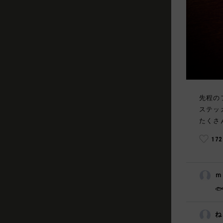
先程の
ステッ
たくさ
17
ｍ

ね