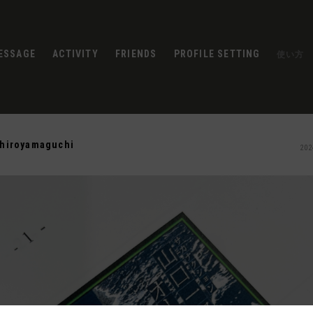
ESSAGE
ACTIVITY
FRIENDS
PROFILE SETTING
使い方
chiroyamaguchi
202