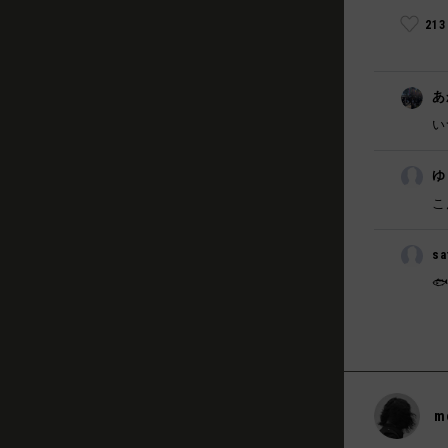
21
あ
い
ゆ
こ
sa

m