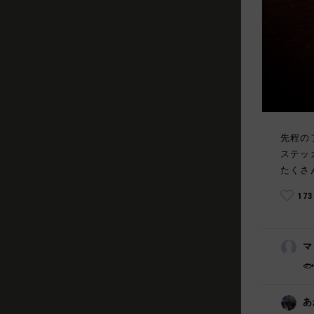
先程の
ステッ
たくさ
17
マ

あ