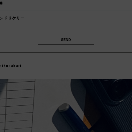
🏿
ンドリケリー
️
mikusakari