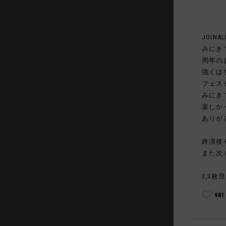
JOINAL
みにき
周年の
強くは
フェス
みにき
楽しか
ありが
終演後
また次
2,3枚目
98