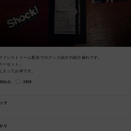
ファンストリーム配信でのグッズ紹介の紹介漏れです。
カーセット。
ん入ってお得です。
320わた
2823
ック

かり