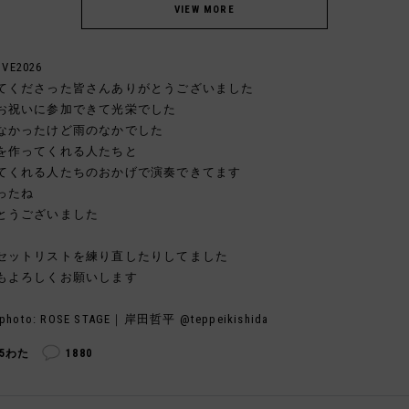
IVE2026
てくださった皆さんありがとうございました
お祝いに参加できて光栄でした
なかったけど雨のなかでした
を作ってくれる人たちと
てくれる人たちのおかげで演奏できてます
ったね
とうございました
セットリストを練り直したりしてました
もよろしくお願いします
photo: ROSE STAGE｜岸田哲平 @teppeikishida
15わた
1880