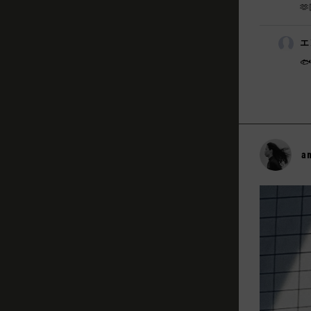
🫶
エ
🐟
a