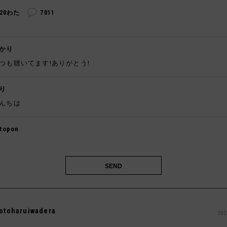
320わた
7011
かり
つも聴いてます!ありがとう!
り
んちは
topon

otoharuiwadera
202