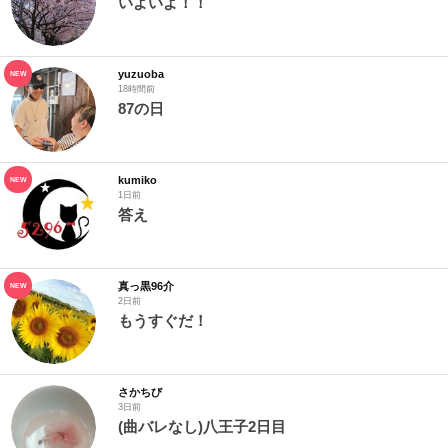
いよいよ！！
yuzuoba
NEW
18時間前
87の日
kumiko
NEW
1日前
答え
真っ黒96介
NEW
2日前
もうすぐだ！
さかちび
3日前
(曲バレなし)八王子2日目