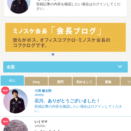
投稿記事の内容を確認したい場合はログインしてくだ
さい。
全国
ALL
blog
質問
初めまして
募集
ツ
小渕 健太郎
NEW
2時間前
石川、ありがとうございました！
投稿記事の内容を確認したい場合はログインしてくださ
い。
いくママ
NEW
16時間前