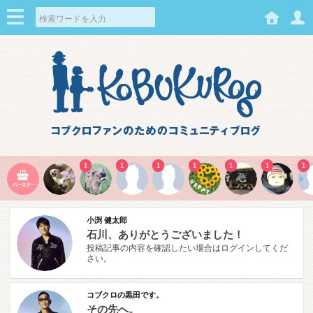
1
1
1
1
1
1
1
小渕 健太郎
石川、ありがとうございました！
投稿記事の内容を確認したい場合はログインしてくだ
さい。
コブクロの黒田です。
その先へ。