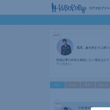
石川、ありがとうござい
投稿記事の内容を確認したい場合はログ
てください。
ALL
blog
質問
初めま
小渕 健太郎